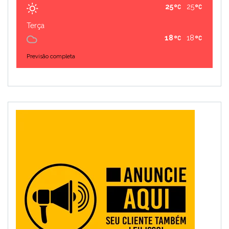
25
25
Terça
18
18
Previsão completa