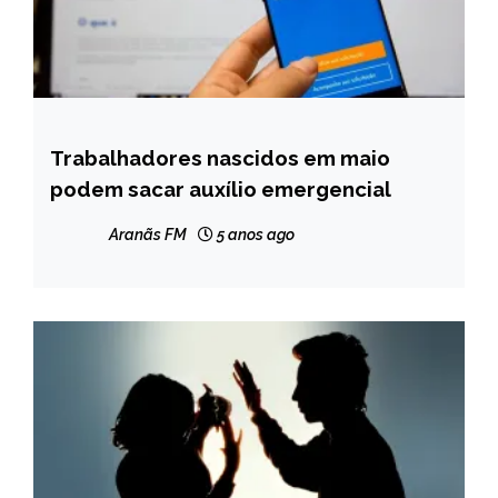
Trabalhadores nascidos em maio
BRASIL
podem sacar auxílio emergencial
NOTÍCIAS
Aranãs FM
5 anos ago