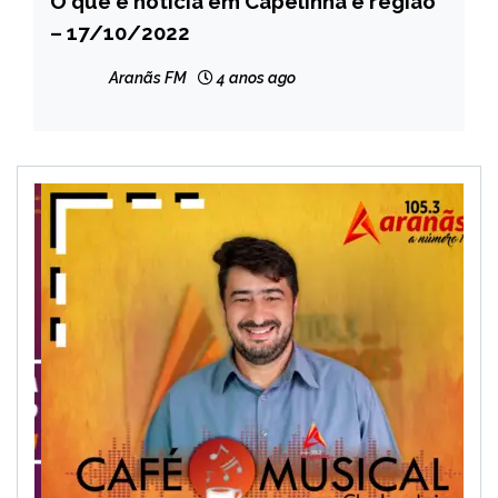
O que é notícia em Capelinha e região
– 17/10/2022
NOTÍCIAS
Aranãs FM
4 anos ago