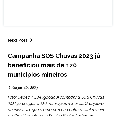
Next Post
MINAS
Campanha SOS Chuvas 2023 já
GERAIS
beneficiou mais de 120
NOTÍCIAS
municípios mineiros
ter jan 10 , 2023
Foto: Cedec / Divulgação A campanha SOS Chuvas
2023 já chegou a 126 municípios mineiros. O objetivo
da iniciativa, que é uma parceria entre a filial mineira
da Cruz Vermelha e o Serviço Social Autônomo