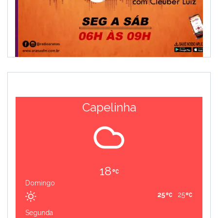
Capelinha
18
Domingo
25
25
Segunda