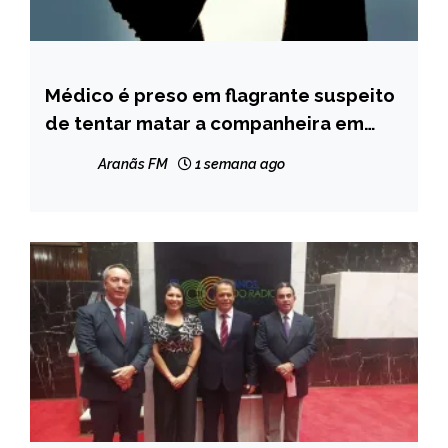
Médico é preso em flagrante suspeito
MINAS
GERAIS
de tentar matar a companheira em
Setubinha
NOTÍCIAS
Aranãs FM
1 semana ago