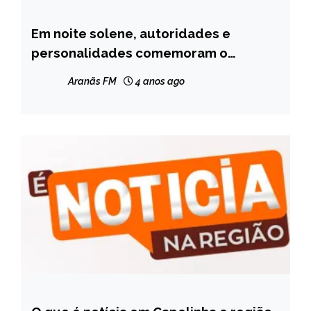
Em noite solene, autoridades e
CAPELINHA
personalidades comemoram o
MINAS
centenário do Rádio
GERAIS
Aranãs FM
4 anos ago
NOTÍCIAS
CAPELINHA