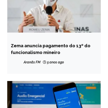
Zema anuncia pagamento do 13º do
MINAS
GERAIS
funcionalismo mineiro
NOTÍCIAS
Aranãs FM
5 anos ago