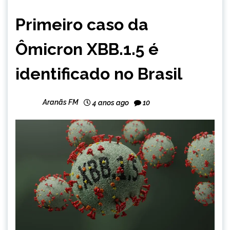
BRASIL
Primeiro caso da
NOTÍCIAS
Ômicron XBB.1.5 é
identificado no Brasil
Aranãs FM
4 anos ago
10