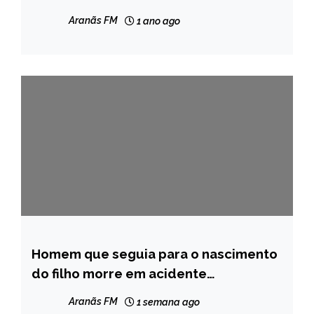
ilegais
Aranãs FM
1 ano ago
Homem que seguia para o nascimento
MINAS
GERAIS
do filho morre em acidente
envolvendo carro, carreta e moto na
NOTÍCIAS
Aranãs FM
1 semana ago
BR-116