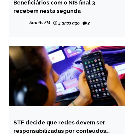
Beneficiários com o NIS final 3
BRASIL
recebem nesta segunda
NOTÍCIAS
Aranãs FM
4 anos ago
2
STF decide que redes devem ser
BRASIL
responsabilizadas por conteúdos
NOTÍCIAS