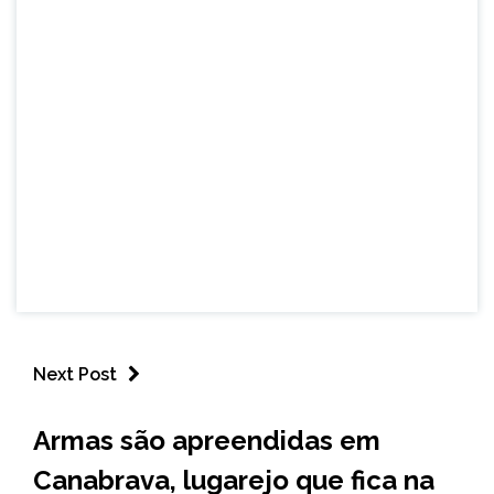
Next Post
CAPELINHA
Armas são apreendidas em
MINAS
Canabrava, lugarejo que fica na
GERAIS