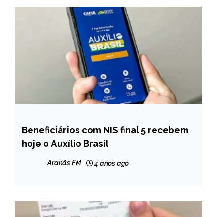
Beneficiários com NIS final 5 recebem
BRASIL
hoje o Auxílio Brasil
CAPELINHA
NOTÍCIAS
Aranãs FM
4 anos ago