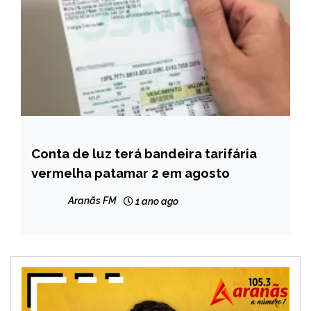
Conta de luz terá bandeira tarifária
BRASIL
vermelha patamar 2 em agosto
CAPELINHA
MINAS
Aranãs FM
1 ano ago
GERAIS
NOTÍCIAS