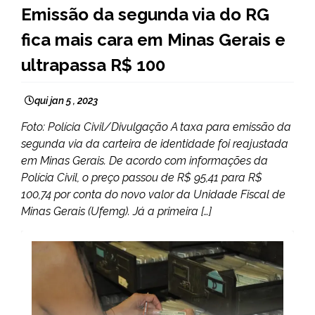
MINAS
Emissão da segunda via do RG
GERAIS
fica mais cara em Minas Gerais e
NOTÍCIAS
ultrapassa R$ 100
qui jan 5 , 2023
Foto: Polícia Civil/Divulgação A taxa para emissão da
segunda via da carteira de identidade foi reajustada
em Minas Gerais. De acordo com informações da
Polícia Civil, o preço passou de R$ 95,41 para R$
100,74 por conta do novo valor da Unidade Fiscal de
Minas Gerais (Ufemg). Já a primeira […]