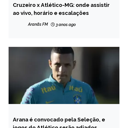
Cruzeiro x Atlético-MG: onde assistir
ESPORTES
ao vivo, horário e escalações
Aranãs FM
3 anos ago
Arana é convocado pela Seleção, e
ESPORTES
jogos do Atlético serão adiados