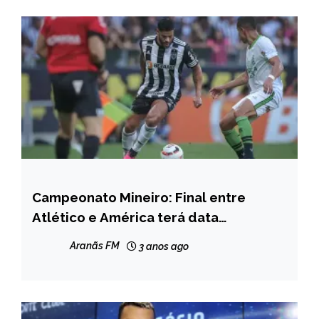
Campeonato Mineiro: Final entre
ESPORTES
Atlético e América terá data
modificada
Aranãs FM
3 anos ago