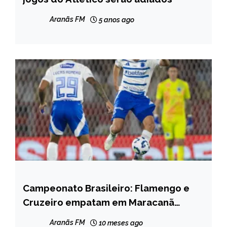
NOTÍCIAS
Aranãs FM
5 anos ago
Campeonato Brasileiro: Flamengo e
ESPORTES
Cruzeiro empatam em Maracanã
NOTÍCIAS
lotado
Aranãs FM
10 meses ago