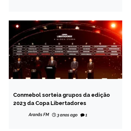
Conmebol sorteia grupos da edição
ESPORTES
2023 da Copa Libertadores
Aranãs FM
3 anos ago
1