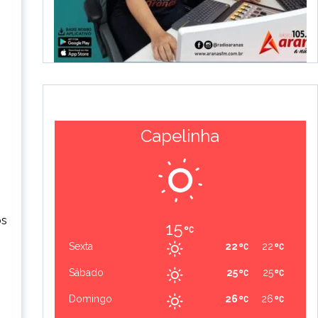
Capelinha
os
15
Sexta
22
22
Sábado
25
25
Domingo
26
26