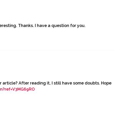
resting. Thanks. I have a question for you.
article? After reading it, I still have some doubts. Hope
oin?ref=V3MG69RO