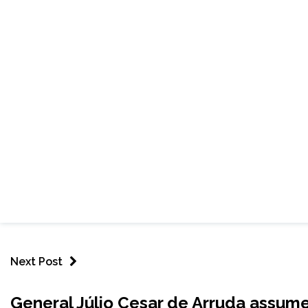
Next Post
BRASIL
General Júlio Cesar de Arruda assu
NOTÍCIAS