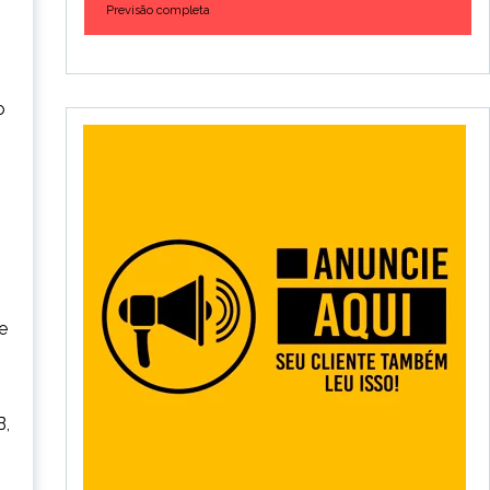
Previsão completa
o
e
B,