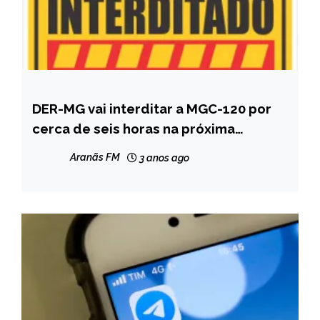
DER-MG vai interditar a MGC-120 por
CAPELINHA
cerca de seis horas na próxima
MINAS
segunda-feira (8/5)
GERAIS
Aranãs FM
3 anos ago
NOTÍCIAS