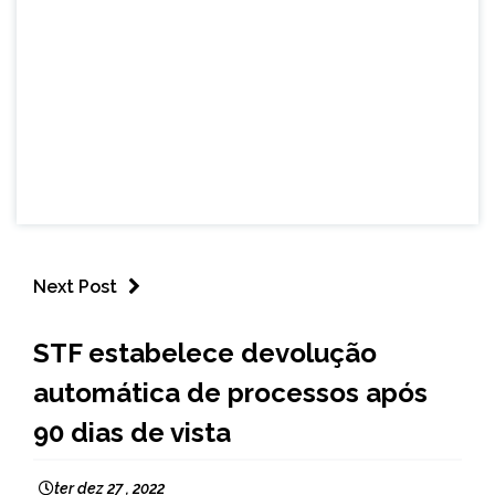
Next Post
BRASIL
STF estabelece devolução
NOTÍCIAS
automática de processos após
90 dias de vista
ter dez 27 , 2022