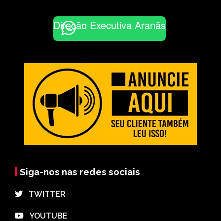
Direção Executiva Aranãs
Siga-nos nas redes sociais
⠀TWITTER
⠀YOUTUBE