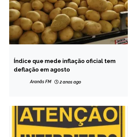
Índice que mede inflação oficial tem
BRASIL
deflação em agosto
NOTÍCIAS
Aranãs FM
2 anos ago