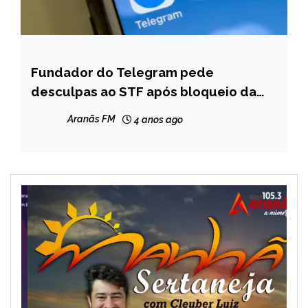
Fundador do Telegram pede
BRASIL
desculpas ao STF após bloqueio da
NOTÍCIAS
rede
Aranãs FM
4 anos ago