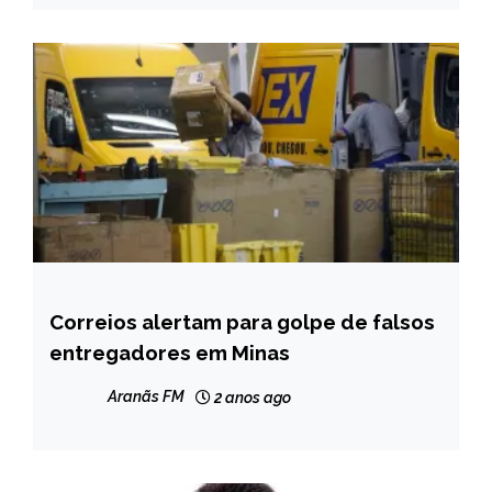
Correios alertam para golpe de falsos
CAPELINHA
entregadores em Minas
MINAS
GERAIS
Aranãs FM
2 anos ago
NOTÍCIAS