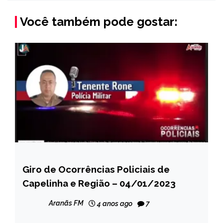
Você também pode gostar:
Giro de Ocorrências Policiais de
CAPELINHA
Capelinha e Região – 04/01/2023
NOTÍCIAS
Aranãs FM
4 anos ago
7