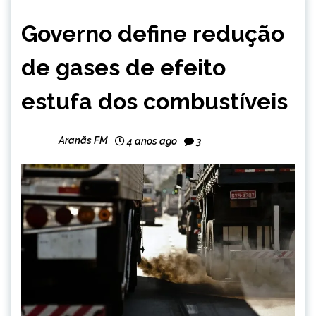
BRASIL
Governo define redução
NOTÍCIAS
de gases de efeito
estufa dos combustíveis
Aranãs FM
4 anos ago
3