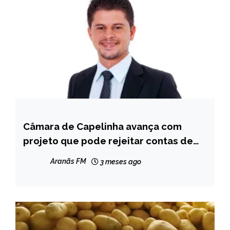
Câmara de Capelinha avança com
CAPELINHA
projeto que pode rejeitar contas de
NOTÍCIAS
2024 do ex-prefeito Tadeuzinho
Aranãs FM
3 meses ago