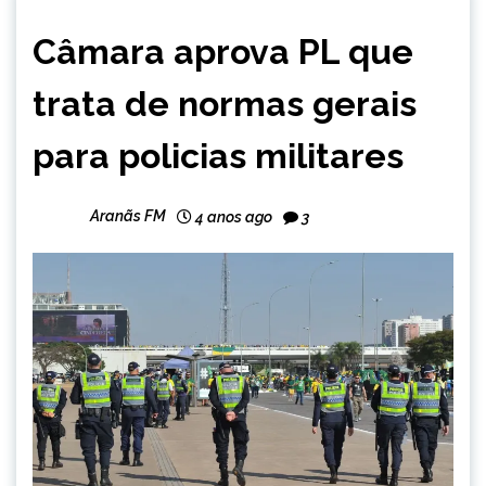
BRASIL
Câmara aprova PL que
NOTÍCIAS
trata de normas gerais
para policias militares
Aranãs FM
4 anos ago
3