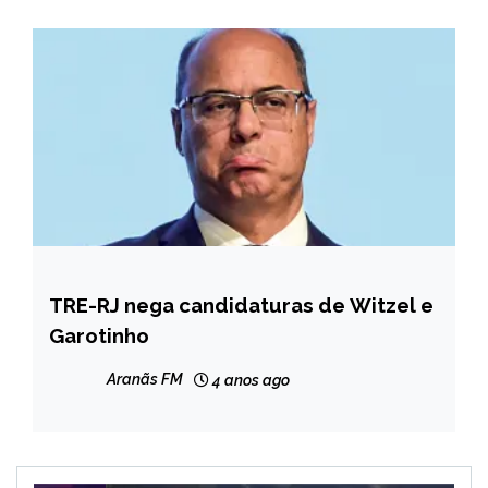
TRE-RJ nega candidaturas de Witzel e
BRASIL
Garotinho
NOTÍCIAS
Aranãs FM
4 anos ago