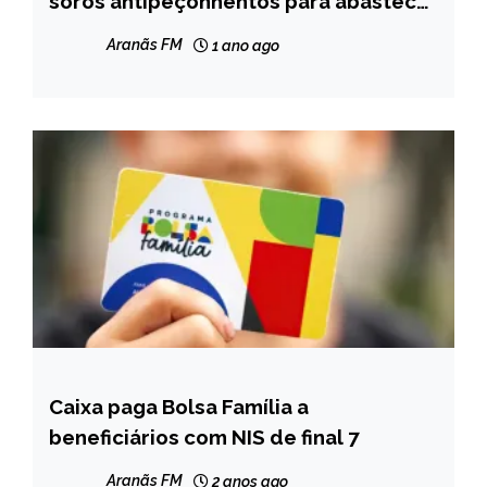
soros antipeçonhentos para abastecer
todo o Brasil
NOTÍCIAS
Aranãs FM
1 ano ago
Caixa paga Bolsa Família a
BRASIL
beneficiários com NIS de final 7
NOTÍCIAS
Aranãs FM
2 anos ago