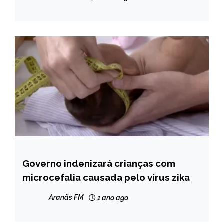
Governo indenizará crianças com
BRASIL
microcefalia causada pelo vírus zika
NOTÍCIAS
Aranãs FM
1 ano ago