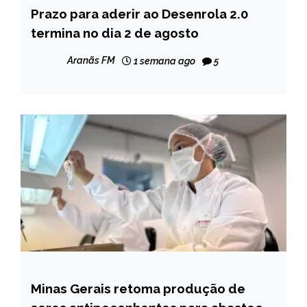
Prazo para aderir ao Desenrola 2.0
BRASIL
termina no dia 2 de agosto
NOTÍCIAS
Aranãs FM
1 semana ago
5
Minas Gerais retoma produção de
MINAS
GERAIS