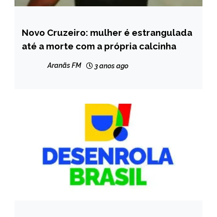
Novo Cruzeiro: mulher é estrangulada
CAPELINHA
até a morte com a própria calcinha
MINAS
GERAIS
Aranãs FM
3 anos ago
NOTÍCIAS