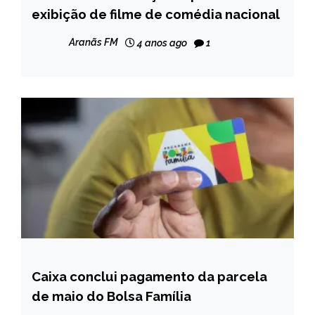
exibição de filme de comédia nacional
NOTÍCIAS
Aranãs FM
4 anos ago
1
Caixa conclui pagamento da parcela
BRASIL
de maio do Bolsa Família
NOTÍCIAS