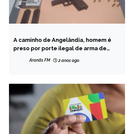
A caminho de Angelândia, homem é
MINAS
GERAIS
preso por porte ilegal de arma de
fogo
NOTÍCIAS
Aranãs FM
2 anos ago