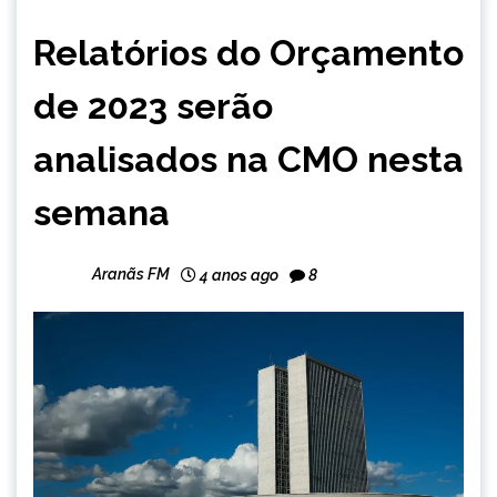
BRASIL
Relatórios do Orçamento
NOTÍCIAS
de 2023 serão
analisados na CMO nesta
semana
Aranãs FM
4 anos ago
8