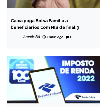
Caixa paga Bolsa Família a
BRASIL
beneficiários com NIS de final 9
NOTÍCIAS
Aranãs FM
2 anos ago
1