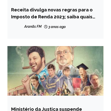
Receita divulga novas regras para o
BRASIL
Imposto de Renda 2023; saiba quais
NOTÍCIAS
são
Aranãs FM
3 anos ago
Ministério da Justiça suspende
BRASIL