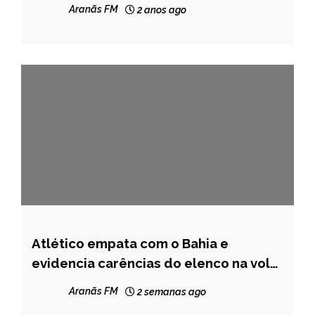
Aranãs FM
2 anos ago
Atlético empata com o Bahia e
ESPORTES
evidencia carências do elenco na volta
NOTÍCIAS
do Brasileirão
Aranãs FM
2 semanas ago