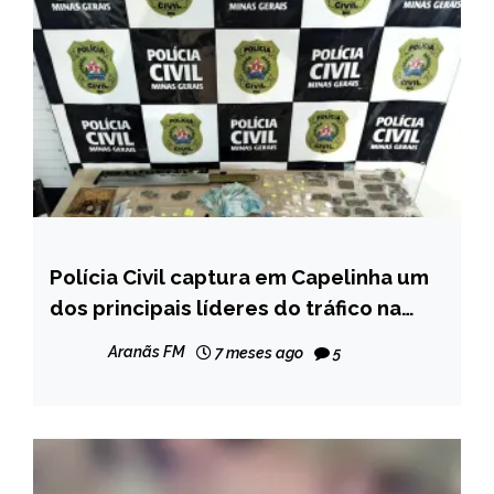
Polícia Civil captura em Capelinha um
CAPELINHA
dos principais líderes do tráfico na
NOTÍCIAS
região
Aranãs FM
7 meses ago
5