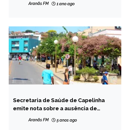
Aranãs FM
1 ano ago
Secretaria de Saúde de Capelinha
CAPELINHA
emite nota sobre a ausência de
NOTÍCIAS
médicos no postos de saúde
Aranãs FM
5 anos ago