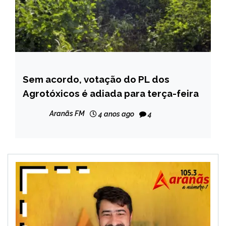
Sem acordo, votação do PL dos
BRASIL
Agrotóxicos é adiada para terça-feira
NOTÍCIAS
Aranãs FM
4 anos ago
4