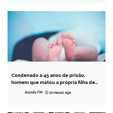
Condenado a 45 anos de prisão,
MINAS
GERAIS
homem que matou a própria filha de
dois meses em Teófilo Otoni
NOTÍCIAS
Aranãs FM
10 meses ago