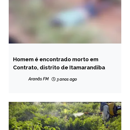
Homem é encontrado morto em
CAPELINHA
Contrato, distrito de Itamarandiba
MINAS
GERAIS
Aranãs FM
3 anos ago
NOTÍCIAS