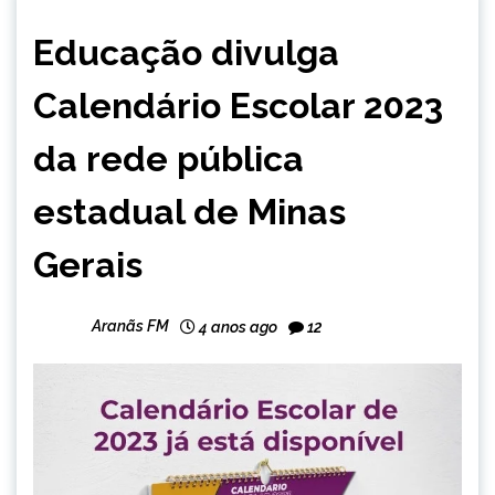
MINAS
Educação divulga
GERAIS
NOTÍCIAS
Calendário Escolar 2023
da rede pública
estadual de Minas
Gerais
Aranãs FM
4 anos ago
12