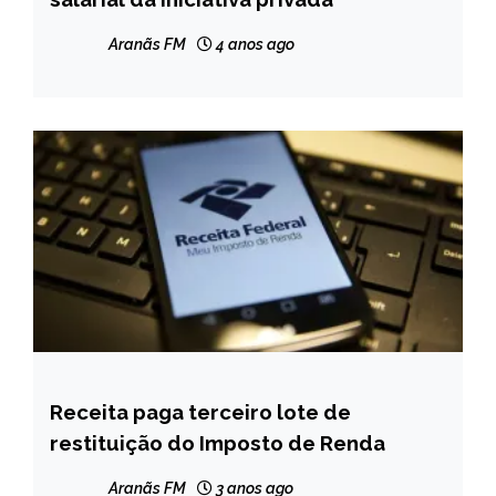
NOTÍCIAS
Aranãs FM
4 anos ago
Receita paga terceiro lote de
BRASIL
restituição do Imposto de Renda
CAPELINHA
MINAS
Aranãs FM
3 anos ago