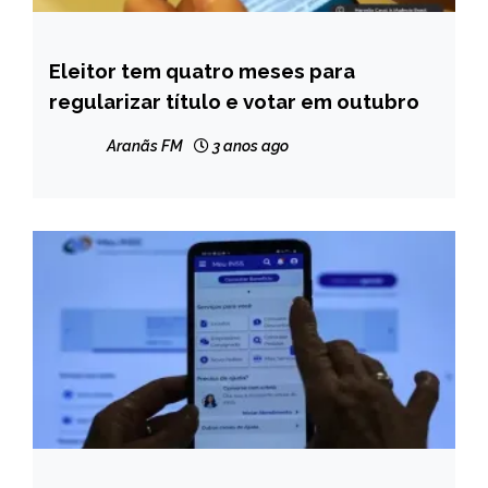
Eleitor tem quatro meses para
BRASIL
regularizar título e votar em outubro
CAPELINHA
MINAS
Aranãs FM
3 anos ago
GERAIS
NOTÍCIAS