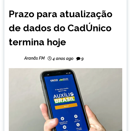
BRASIL
Prazo para atualização
NOTÍCIAS
de dados do CadÚnico
termina hoje
Aranãs FM
4 anos ago
9