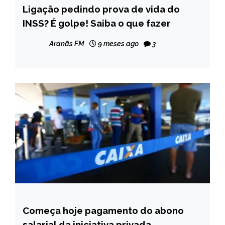
Ligação pedindo prova de vida do
BRASIL
INSS? É golpe! Saiba o que fazer
NOTÍCIAS
Aranãs FM
9 meses ago
3
Começa hoje pagamento do abono
BRASIL
salarial da iniciativa privada