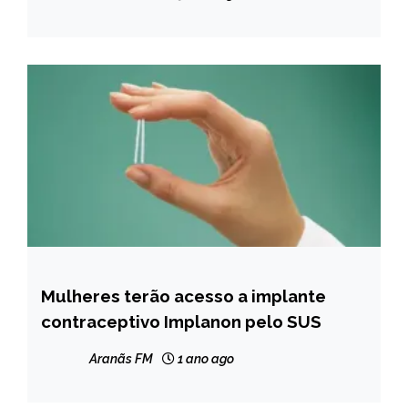
GERAIS
NOTÍCIAS
Mulheres terão acesso a implante
BRASIL
contraceptivo Implanon pelo SUS
NOTÍCIAS
Aranãs FM
1 ano ago