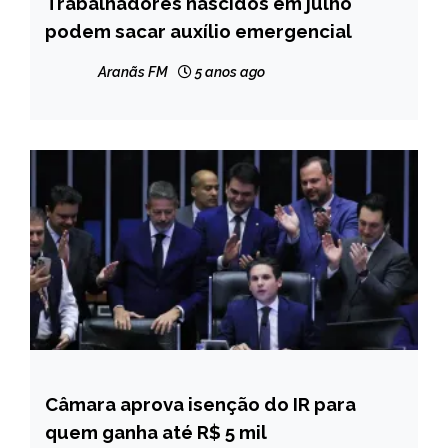
Trabalhadores nascidos em julho
BRASIL
podem sacar auxílio emergencial
NOTÍCIAS
Aranãs FM
5 anos ago
Câmara aprova isenção do IR para
BRASIL
quem ganha até R$ 5 mil
NOTÍCIAS