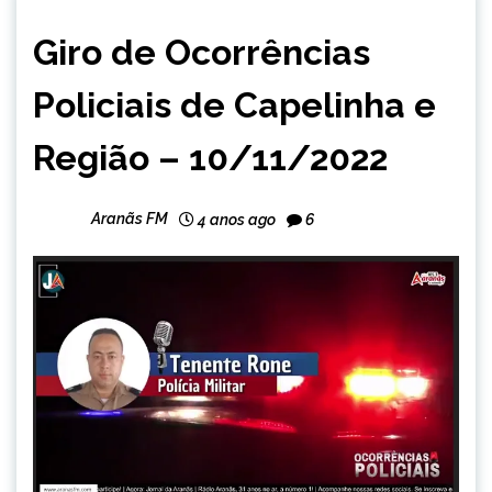
CAPELINHA
Giro de Ocorrências
NOTÍCIAS
Policiais de Capelinha e
Região – 10/11/2022
Aranãs FM
4 anos ago
6