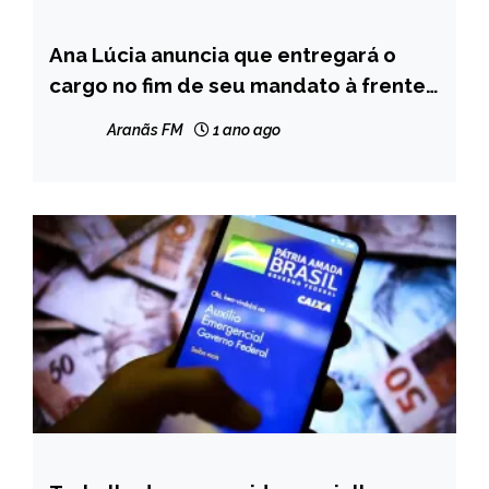
Ana Lúcia anuncia que entregará o
CAPELINHA
cargo no fim de seu mandato à frente
NOTÍCIAS
da Fundação Hospitalar São Vicente
Aranãs FM
1 ano ago
de Paulo, em Capelinha