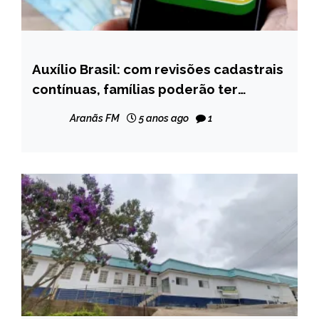
Auxílio Brasil: com revisões cadastrais
BRASIL
contínuas, famílias poderão ter
NOTÍCIAS
benefício suspenso ou cancelado
Aranãs FM
5 anos ago
1