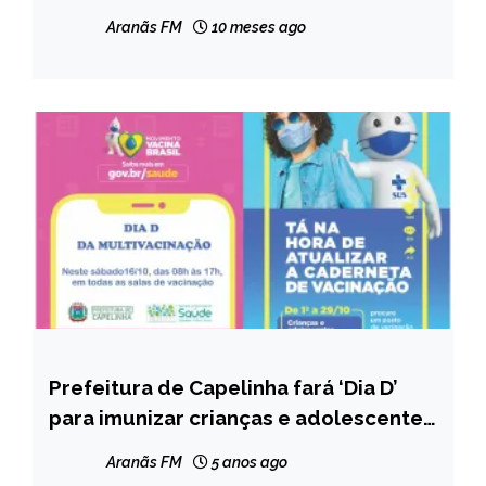
Aranãs FM
10 meses ago
Prefeitura de Capelinha fará ‘Dia D’
CAPELINHA
para imunizar crianças e adolescentes
NOTÍCIAS
em campanha de multivacinação
Aranãs FM
5 anos ago