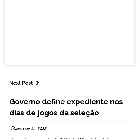
Next Post
ESPORTES
Governo define expediente nos
NOTÍCIAS
dias de jogos da seleção
sex nov 11 , 2022