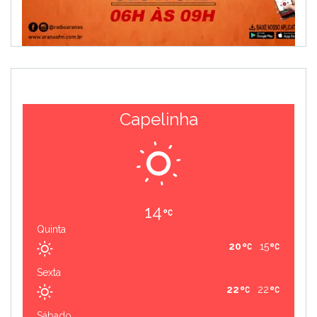
Capelinha
14
Quinta
20
15
Sexta
22
22
Sábado