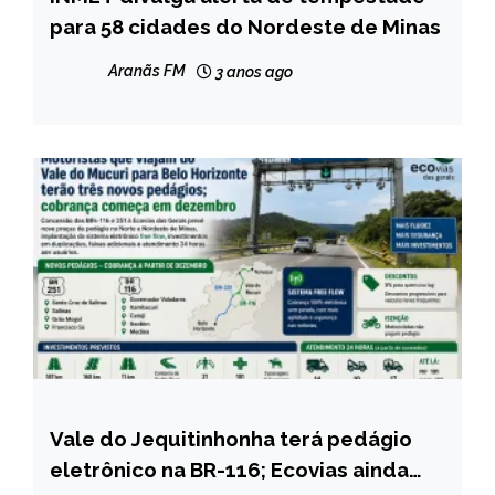
para 58 cidades do Nordeste de Minas
MINAS
GERAIS
Aranãs FM
3 anos ago
NOTÍCIAS
Vale do Jequitinhonha terá pedágio
MINAS
GERAIS
eletrônico na BR-116; Ecovias ainda