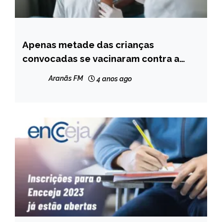
Apenas metade das crianças
CAPELINHA
convocadas se vacinaram contra a
NOTÍCIAS
Covid-19 em Capelinha
Aranãs FM
4 anos ago