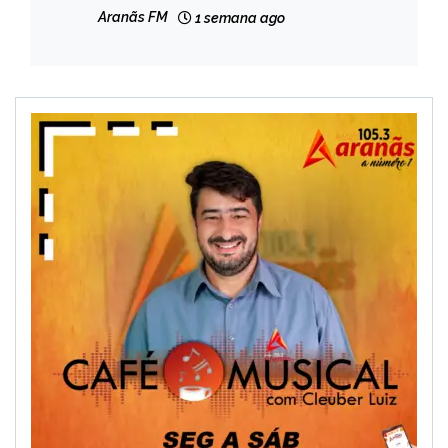
não definiu data de cobrança
NOTÍCIAS
Aranãs FM
1 semana ago