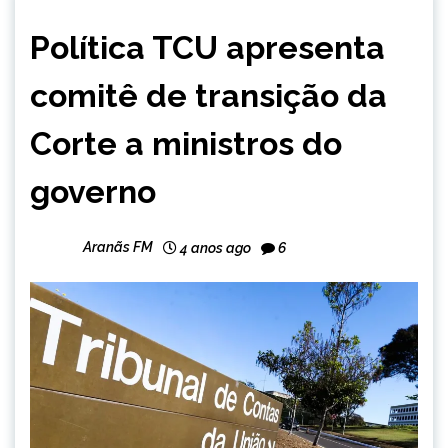
BRASIL
Política TCU apresenta
NOTÍCIAS
comitê de transição da
Corte a ministros do
governo
Aranãs FM
4 anos ago
6