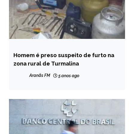
Homem é preso suspeito de furto na
CAPELINHA
zona rural de Turmalina
MINAS
GERAIS
Aranãs FM
5 anos ago
NOTÍCIAS