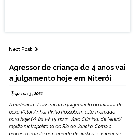
Next Post
BRASIL
Agressor de criança de 4 anos vai
NOTÍCIAS
a julgamento hoje em Niterói
qui nov 3 , 2022
A audiência de instrução e julgamento do lutador de
boxe Victor Arthur Pinho Possobom está marcada
para hoje (3), às 15h15, na 1ª Vara Criminal de Niterói,
região metropolitana do Rio de Janeiro. Como o
processo tramita em segredo de Justiça, a imprensa