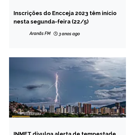
Inscrições do Encceja 2023 têm início
BRASIL
nesta segunda-feira (22/5)
MINAS
GERAIS
Aranãs FM
3 anos ago
NOTÍCIAS
INMET divulga alerta de tempestade
CAPELINHA