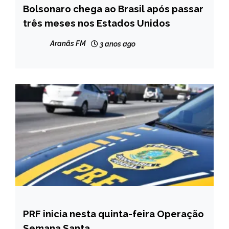
Bolsonaro chega ao Brasil após passar
BRASIL
três meses nos Estados Unidos
NOTÍCIAS
Aranãs FM
3 anos ago
PRF inicia nesta quinta-feira Operação
BRASIL
Semana Santa