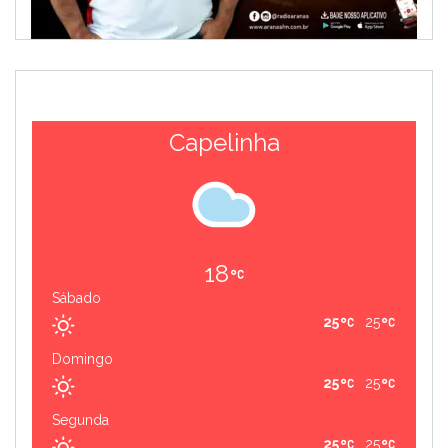
Capelinha
18
Sábado
25
25
Domingo
25
25
Segunda
25
25