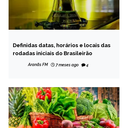
Definidas datas, horários e locais das
ESPORTES
rodadas iniciais do Brasileirão
NOTÍCIAS
Aranãs FM
7 meses ago
4