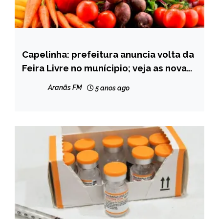
Capelinha: prefeitura anuncia volta da
CAPELINHA
Feira Livre no munícipio; veja as novas
NOTÍCIAS
regras
Aranãs FM
5 anos ago