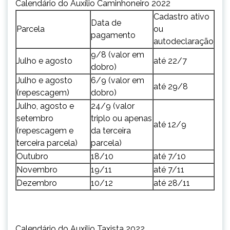
Calendário do Auxílio Caminhoneiro 2022
Cadastro ativo
Data de
Parcela
ou
pagamento
autodeclaração
9/8 (valor em
Julho e agosto
até 22/7
dobro)
Julho e agosto
6/9 (valor em
até 29/8
(repescagem)
dobro)
Julho, agosto e
24/9 (valor
setembro
triplo ou apenas
até 12/9
(repescagem e
da terceira
terceira parcela)
parcela)
Outubro
18/10
até 7/10
Novembro
19/11
até 7/11
Dezembro
10/12
até 28/11
Calendário do Auxílio Taxista 2022