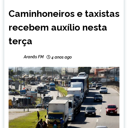
BRASIL
Caminhoneiros e taxistas
CAPELINHA
NOTÍCIAS
recebem auxílio nesta
terça
Aranãs FM
4 anos ago