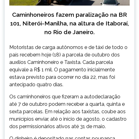
Caminhoneiros fazem paralização na BR
101, Niterói-Manilha, na altura de Itaboraí,
no Rio de Janeiro.
Motoristas de carga autônomos e de táxi de todo o
país recebem
hoje
(18) a parcela
de outubro
dos
auxílios Caminhoneiro e Taxista. Cada parcela
equivale a R$ 1 mil. O pagamento inicialmente
estava previsto para ocorrer no dia 22, mas foi
antecipado quatro dias.
Os caminhoneiros que fizeram a autodeclaração
até
7 de outubro
podem receber a quarta, quinta e
sexta parcelas. Em relação aos taxistas, coube aos
municípios enviar, até o início
de agosto
, o cadastro
dos permissionários ativos até
31 de maio
.
O dinheiro é depositado nas contas poupança