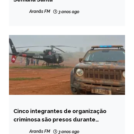
CAPELINHA
MINAS
Aranãs FM
3 anos ago
GERAIS
NOTÍCIAS
Cinco integrantes de organização
MINAS
GERAIS
criminosa são presos durante
operação da Polícia Civil em Peçanha
NOTÍCIAS
Aranãs FM
3 anos ago