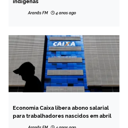
indígenas
NOTÍCIAS
Aranãs FM
4 anos ago
Economia Caixa libera abono salarial
BRASIL
para trabalhadores nascidos em abril
NOTÍCIAS
Aranãs FM
4 anos ago