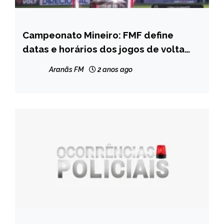
Campeonato Mineiro: FMF define
ESPORTES
datas e horários dos jogos de volta
NOTÍCIAS
das semifinais
Aranãs FM
2 anos ago