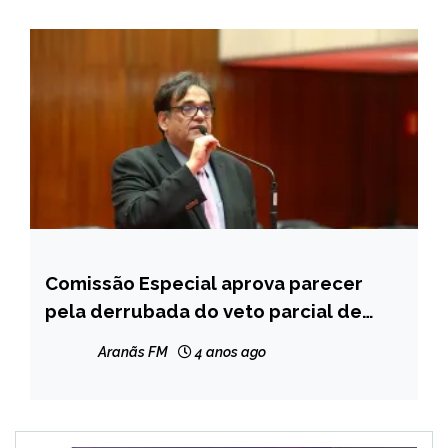
Comissão Especial aprova parecer
MINAS
GERAIS
pela derrubada do veto parcial de
Zema
NOTÍCIAS
Aranãs FM
4 anos ago