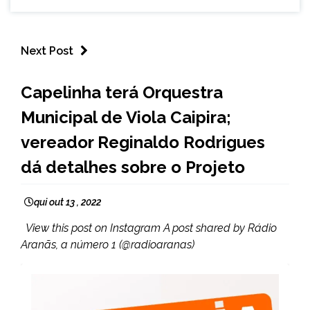
Next Post
CAPELINHA
Capelinha terá Orquestra
NOTÍCIAS
Municipal de Viola Caipira;
vereador Reginaldo Rodrigues
dá detalhes sobre o Projeto
qui out 13 , 2022
View this post on Instagram A post shared by Rádio
Aranãs, a número 1 (@radioaranas)