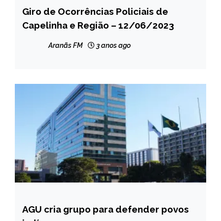
Giro de Ocorrências Policiais de
CAPELINHA
Capelinha e Região – 12/06/2023
MINAS
GERAIS
Aranãs FM
3 anos ago
NOTÍCIAS
AGU cria grupo para defender povos
BRASIL