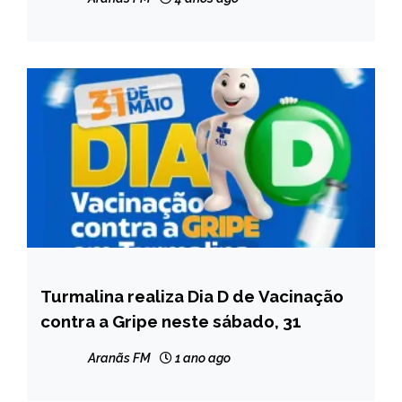
Turmalina realiza Dia D de Vacinação
NOTÍCIAS
contra a Gripe neste sábado, 31
Aranãs FM
1 ano ago