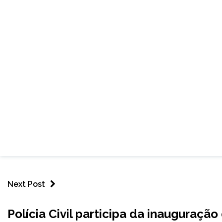
Next Post
CAPELINHA
Polícia Civil participa da inauguraçã
NOTÍCIAS