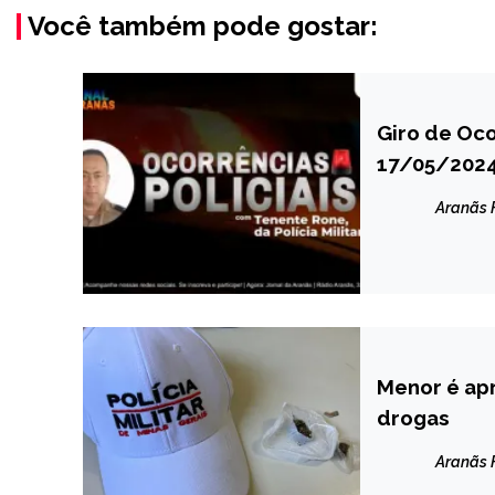
Você também pode gostar:
Giro de Oco
CAPELINHA
17/05/202
MINAS
GERAIS
Aranãs
NOTÍCIAS
Menor é ap
CAPELINHA
drogas
MINAS
GERAIS
Aranãs
NOTÍCIAS