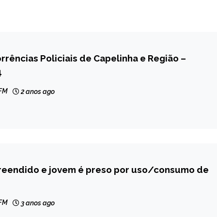
rrências Policiais de Capelinha e Região –
4
 FM
2 anos ago
reendido e jovem é preso por uso/consumo de
 FM
3 anos ago