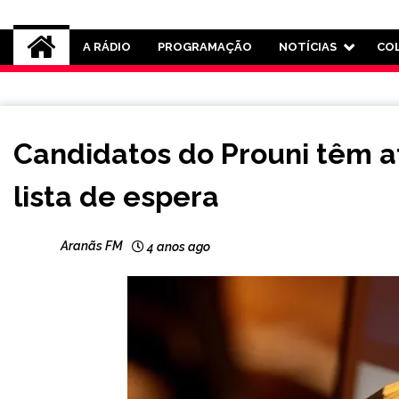
Rádio Aranãs 105.3
A RÁDIO
PROGRAMAÇÃO
NOTÍCIAS
CO
BRASIL
Candidatos do Prouni têm at
NOTÍCIAS
lista de espera
Aranãs FM
4 anos ago