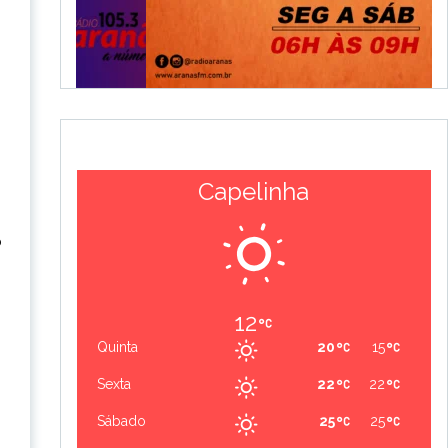
Capelinha
o
12
Quinta
20
15
Sexta
22
22
Sábado
25
25