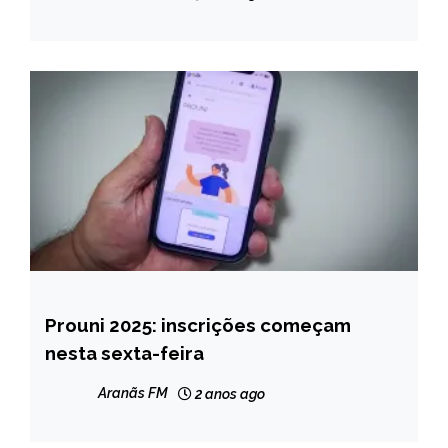
Prouni 2025: inscrições começam
BRASIL
nesta sexta-feira
NOTÍCIAS
Aranãs FM
2 anos ago