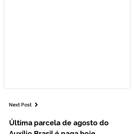
Next Post
BRASIL
Última parcela de agosto do
NOTÍCIAS
Auxílio Brasil é paga hoje