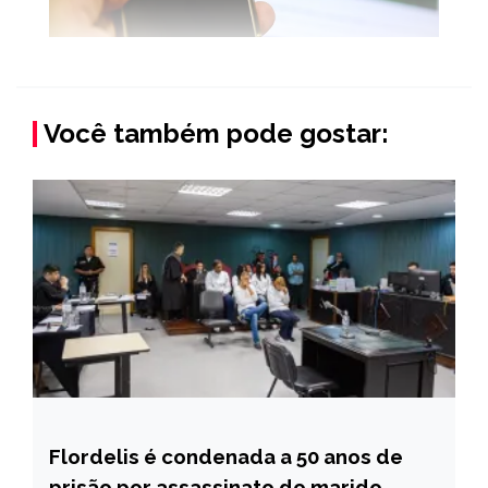
Você também pode gostar:
Flordelis é condenada a 50 anos de
BRASIL
prisão por assassinato do marido