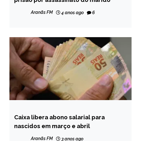
NOTÍCIAS
Aranãs FM
4 anos ago
6
Caixa libera abono salarial para
BRASIL
nascidos em março e abril
NOTÍCIAS
Aranãs FM
3 anos ago