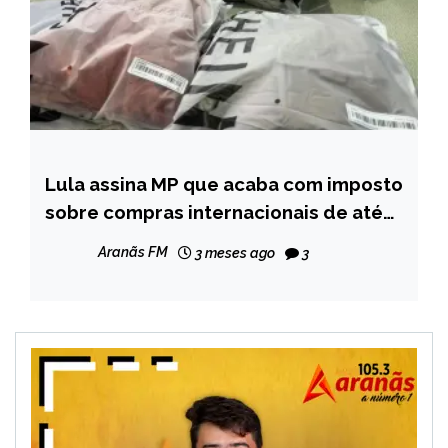
Lula assina MP que acaba com imposto
BRASIL
sobre compras internacionais de até
NOTÍCIAS
US$ 50
Aranãs FM
3 meses ago
3