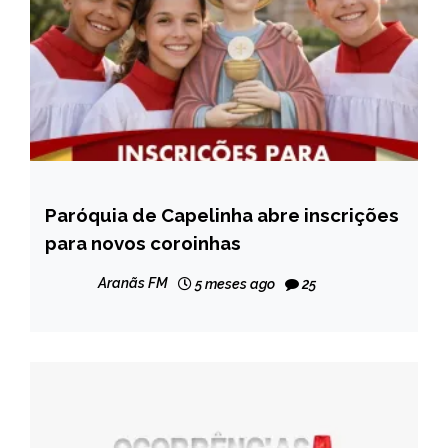
Paróquia de Capelinha abre inscrições
CAPELINHA
para novos coroinhas
NOTÍCIAS
Aranãs FM
5 meses ago
25