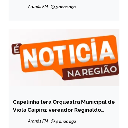
Lazer, Turismo e Esporte
Aranãs FM
5 anos ago
Capelinha terá Orquestra Municipal de
CAPELINHA
Viola Caipira; vereador Reginaldo
NOTÍCIAS
Rodrigues dá detalhes sobre o Projeto
Aranãs FM
4 anos ago