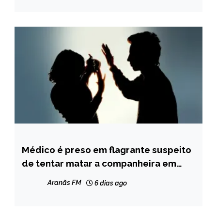
Médico é preso em flagrante suspeito
MINAS
GERAIS
de tentar matar a companheira em
Setubinha
NOTÍCIAS
Aranãs FM
6 dias ago