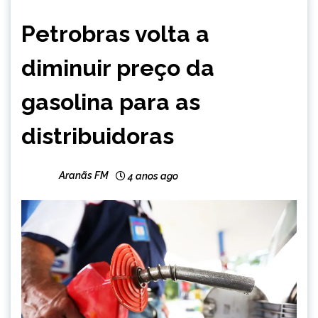
BRASIL
Petrobras volta a
NOTÍCIAS
diminuir preço da
gasolina para as
distribuidoras
Aranãs FM
4 anos ago