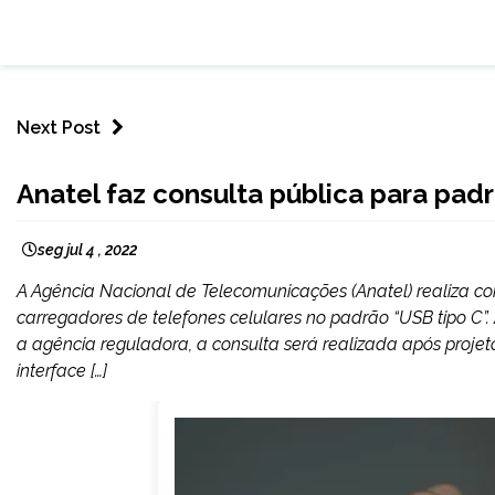
Next Post
BRASIL
Anatel faz consulta pública para pad
NOTÍCIAS
seg jul 4 , 2022
A Agência Nacional de Telecomunicações (Anatel) realiza cons
carregadores de telefones celulares no padrão “USB tipo C”
a agência reguladora, a consulta será realizada após projet
interface […]