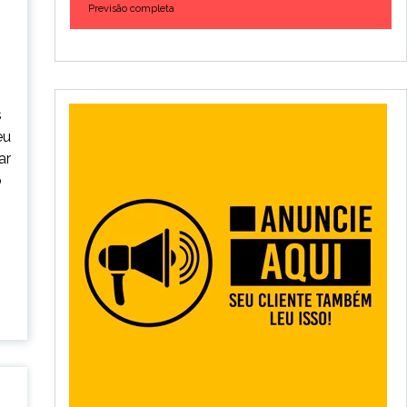
Previsão completa
s
eu
ar
o