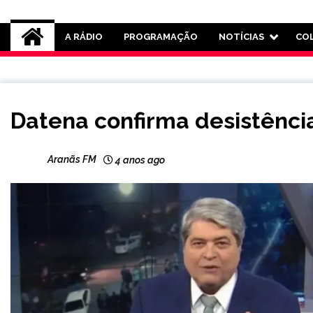
Rádio Aranãs 105.3
A RÁDIO
PROGRAMAÇÃO
NOTÍCIAS
CO
BRASIL
Datena confirma desistênci
ENTRETENIMENTO
Aranãs FM
4 anos ago