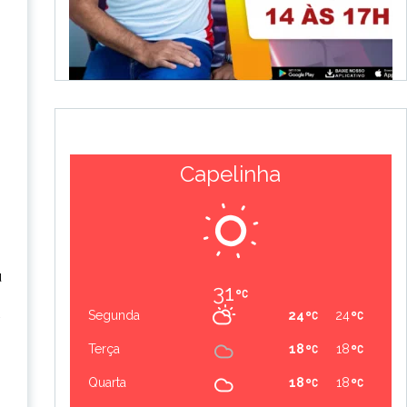
Capelinha
u
31
Segunda
24
24
Terça
18
18
Quarta
18
18