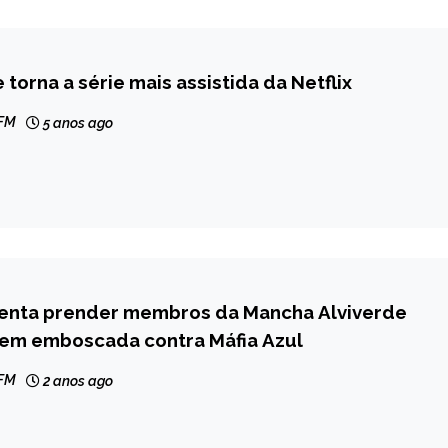
 torna a série mais assistida da Netflix
ENTO
 FM
5 anos ago
enta prender membros da Mancha Alviverde
 em emboscada contra Máfia Azul
 FM
2 anos ago