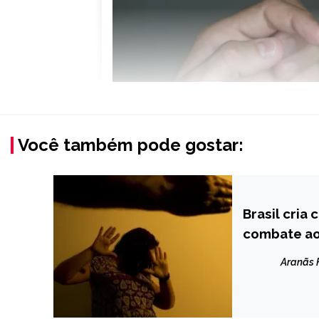
Você também pode gostar:
Brasil cria
BRASIL
combate ao
NOTÍCIAS
Aranãs