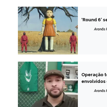
‘Round 6’ se
ENTRETENIM
Aranãs
Operação t
BRASIL
envolvidos
ESPORTES
MINAS
Aranãs
GERAIS
NOTÍCIAS