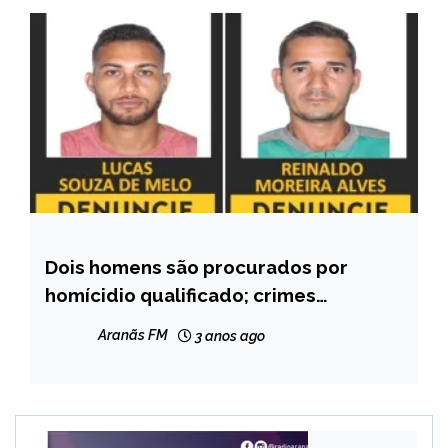
Dois homens são procurados por
BRASIL
homícidio qualificado; crimes
CAPELINHA
ocorreram em Caratinga
MINAS
Aranãs FM
3 anos ago
GERAIS
NOTÍCIAS