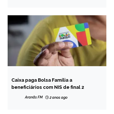
Caixa paga Bolsa Família a
BRASIL
beneficiários com NIS de final 2
NOTÍCIAS
Aranãs FM
2 anos ago