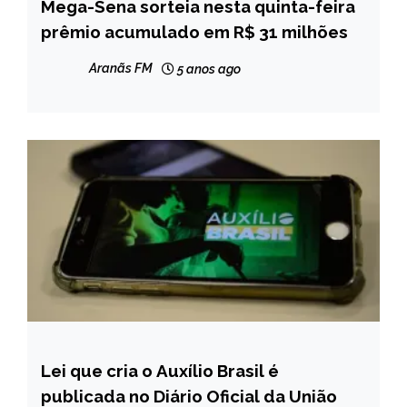
Mega-Sena sorteia nesta quinta-feira
BRASIL
prêmio acumulado em R$ 31 milhões
NOTÍCIAS
Aranãs FM
5 anos ago
Lei que cria o Auxílio Brasil é
BRASIL
publicada no Diário Oficial da União
NOTÍCIAS