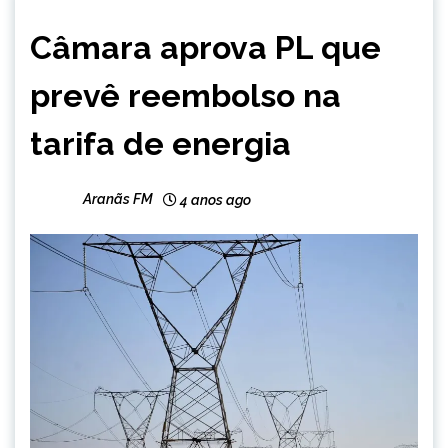
BRASIL
Câmara aprova PL que
NOTÍCIAS
prevê reembolso na
tarifa de energia
Aranãs FM
4 anos ago