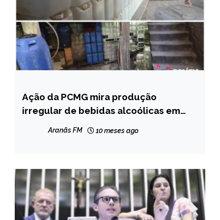
Ação da PCMG mira produção
MINAS
GERAIS
irregular de bebidas alcoólicas em
Ribeirão das Neves
NOTÍCIAS
Aranãs FM
10 meses ago