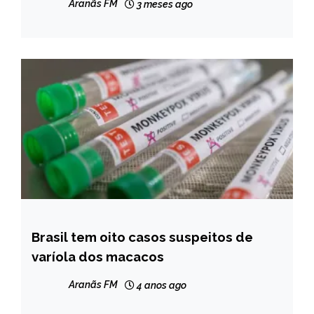
Aranãs FM
3 meses ago
Brasil tem oito casos suspeitos de
BRASIL
varíola dos macacos
NOTÍCIAS
Aranãs FM
4 anos ago