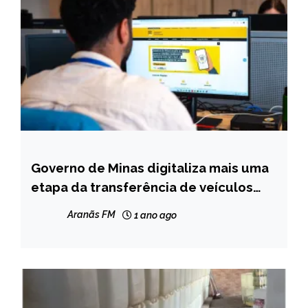
Governo de Minas digitaliza mais uma
CAPELINHA
etapa da transferência de veículos
MINAS
para simplificar a regularização de
GERAIS
Aranãs FM
1 ano ago
pendências
NOTÍCIAS