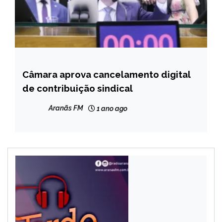
Câmara aprova cancelamento digital
BRASIL
de contribuição sindical
NOTÍCIAS
Aranãs FM
1 ano ago