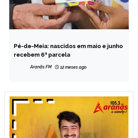
Pé-de-Meia: nascidos em maio e junho
BRASIL
recebem 6ª parcela
NOTÍCIAS
Aranãs FM
12 meses ago