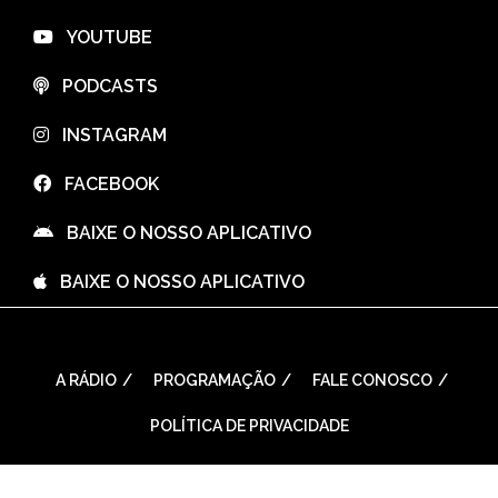
⠀YOUTUBE
⠀PODCASTS
⠀INSTAGRAM
⠀FACEBOOK
⠀BAIXE O NOSSO APLICATIVO
⠀BAIXE O NOSSO APLICATIVO
A RÁDIO
PROGRAMAÇÃO
FALE CONOSCO
POLÍTICA DE PRIVACIDADE
WordPress Theme: Seek by
ThemeInWP