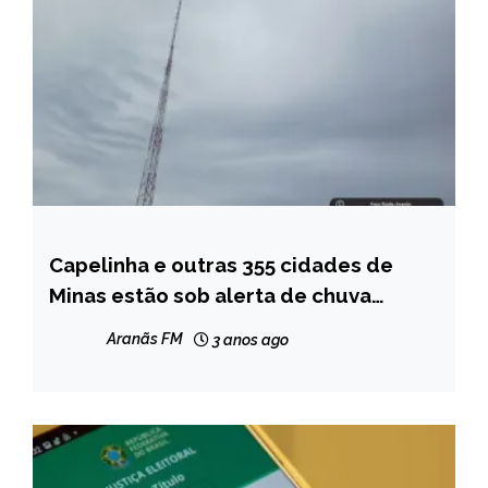
Capelinha e outras 355 cidades de
CAPELINHA
Minas estão sob alerta de chuva
MINAS
intensa de 100 mm com ventos de 100
GERAIS
Aranãs FM
3 anos ago
km/h
NOTÍCIAS