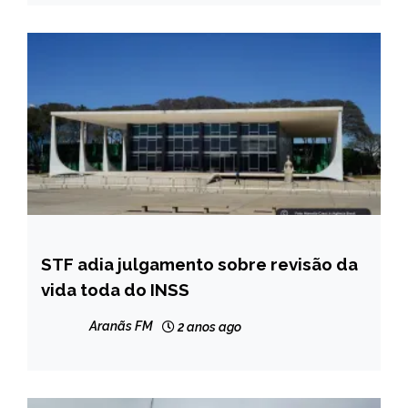
STF adia julgamento sobre revisão da
BRASIL
vida toda do INSS
NOTÍCIAS
Aranãs FM
2 anos ago