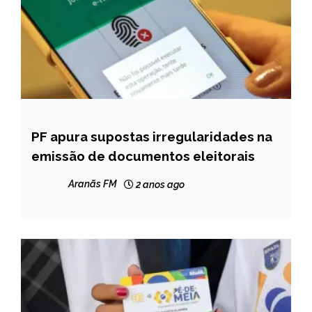
PF apura supostas irregularidades na
BRASIL
emissão de documentos eleitorais
NOTÍCIAS
Aranãs FM
2 anos ago