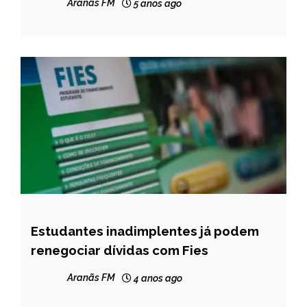
Aranãs FM
5 anos ago
Estudantes inadimplentes já podem
BRASIL
renegociar dívidas com Fies
NOTÍCIAS
Aranãs FM
4 anos ago