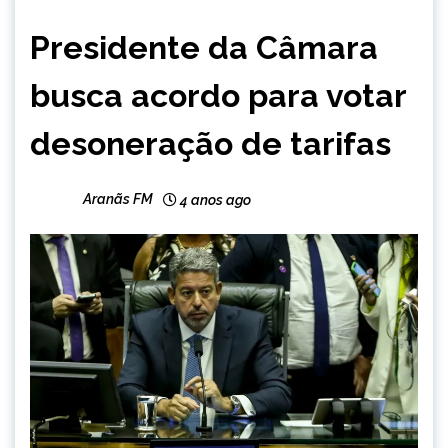
BRASIL
Presidente da Câmara
NOTÍCIAS
busca acordo para votar
desoneração de tarifas
Aranãs FM
4 anos ago