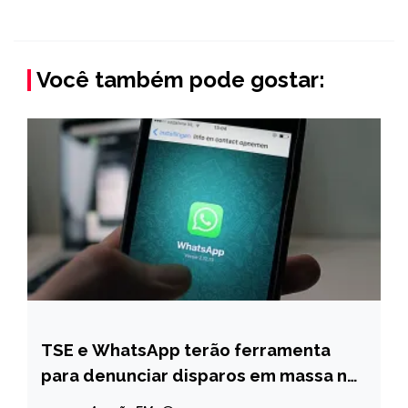
Você também pode gostar:
TSE e WhatsApp terão ferramenta
BRASIL
para denunciar disparos em massa nas
NOTÍCIAS
eleições