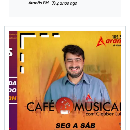
NOTÍCIAS
Aranãs FM
4 anos ago
1.200