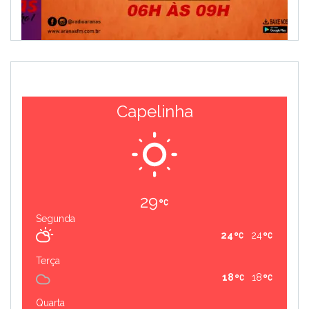
Capelinha
29
Segunda
24
24
Terça
18
18
Quarta