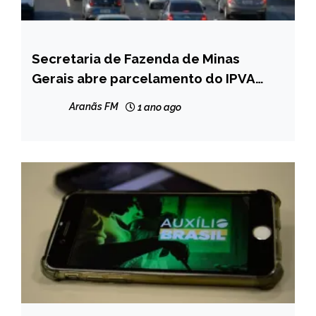
Secretaria de Fazenda de Minas
CAPELINHA
Gerais abre parcelamento do IPVA
MINAS
2025 vencido
GERAIS
Aranãs FM
1 ano ago
NOTÍCIAS