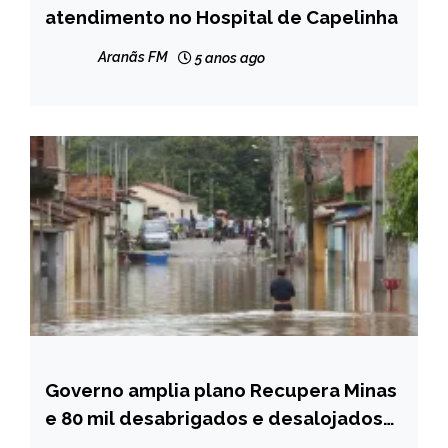
atendimento no Hospital de Capelinha
NOTÍCIAS
Aranãs FM
5 anos ago
Governo amplia plano Recupera Minas
MINAS
GERAIS
e 80 mil desabrigados e desalojados
pelas chuvas receberão auxílio de R$