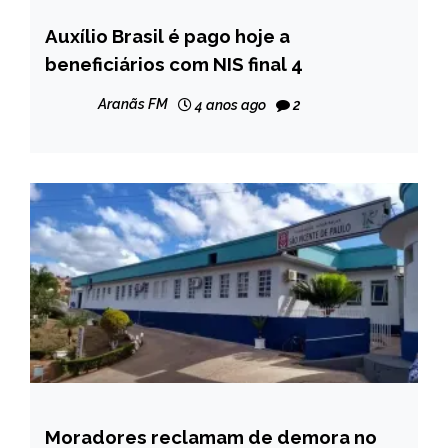
Auxílio Brasil é pago hoje a
BRASIL
beneficiários com NIS final 4
NOTÍCIAS
Aranãs FM
4 anos ago
2
Moradores reclamam de demora no
CAPELINHA