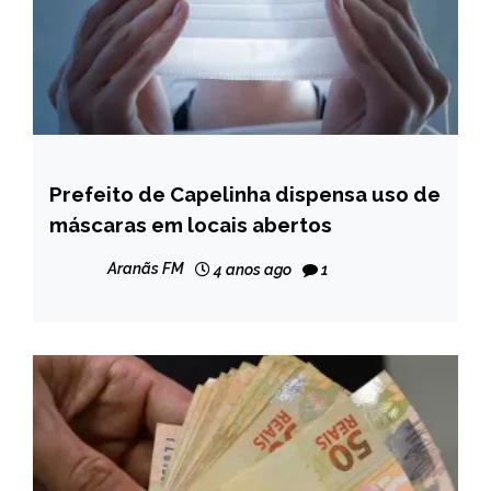
Prefeito de Capelinha dispensa uso de
CAPELINHA
máscaras em locais abertos
MINAS
GERAIS
Aranãs FM
4 anos ago
1
NOTÍCIAS