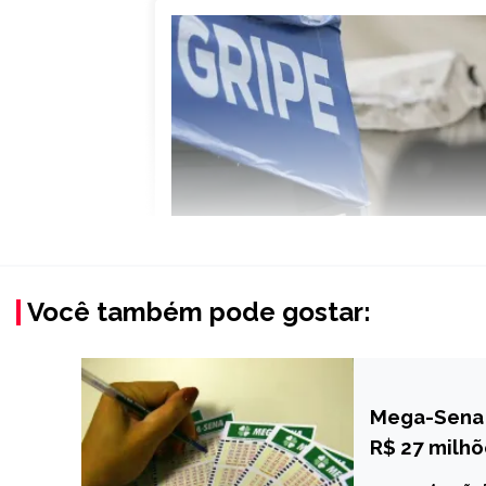
Você também pode gostar:
Mega-Sena 
BRASIL
R$ 27 milh
NOTÍCIAS