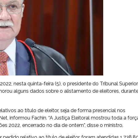
022, nesta quinta-feira (5), o presidente do Tribunal Superior
morou alguns dados sobre o alistamento de eleitores, durant
ativos ao título de eleitor, seja de forma presencial nos
 Net, informou Fachin. “A Justiça Eleitoral mostrou toda a forç
ções 2022, encerrado no dia de ontem”, disse o ministro.
 pedido relativo ao título de eleitor, foram atendidas 1.738.8