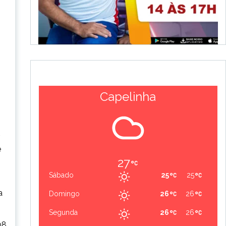
Capelinha
e
27
Sábado
25
25
a
Domingo
26
26
Segunda
26
26
08