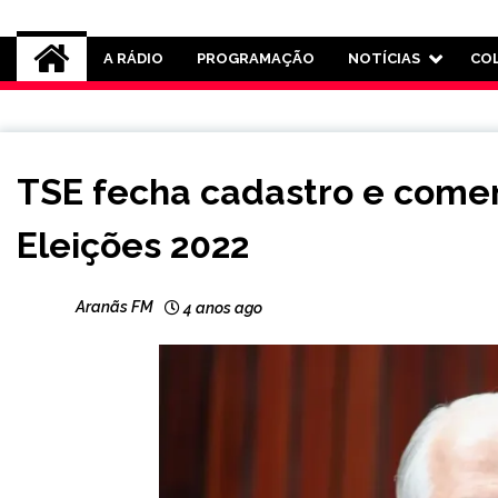
Rádio Aranãs 105.3
A RÁDIO
PROGRAMAÇÃO
NOTÍCIAS
CO
BRASIL
TSE fecha cadastro e comem
NOTÍCIAS
Eleições 2022
Aranãs FM
4 anos ago