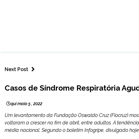
Next Post
BRASIL
Casos de Síndrome Respiratória Agud
NOTÍCIAS
qui maio 5 , 2022
Um levantamento da Fundação Oswaldo Cruz (Fiocruz) most
voltaram a crescer no fim de abril, entre adultos. A tendên
média nacional. Segundo o boletim Infogripe, divulgado hoje (