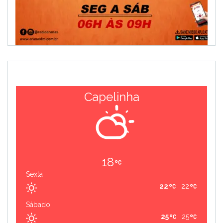
Capelinha
18
Sexta
22
22
Sábado
25
25