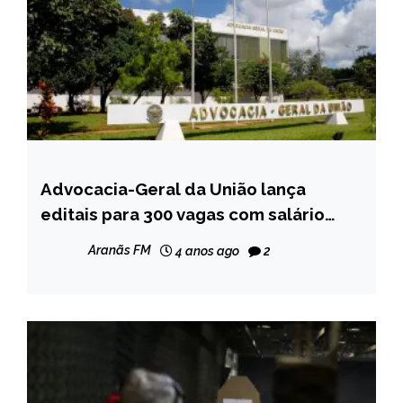
Advocacia-Geral da União lança
BRASIL
editais para 300 vagas com salário
CAPELINHA
inicial de R$ 21 mil
MINAS
Aranãs FM
4 anos ago
2
GERAIS
NOTÍCIAS