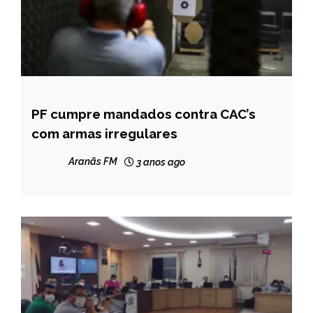
PF cumpre mandados contra CAC’s
BRASIL
com armas irregulares
NOTÍCIAS
Aranãs FM
3 anos ago