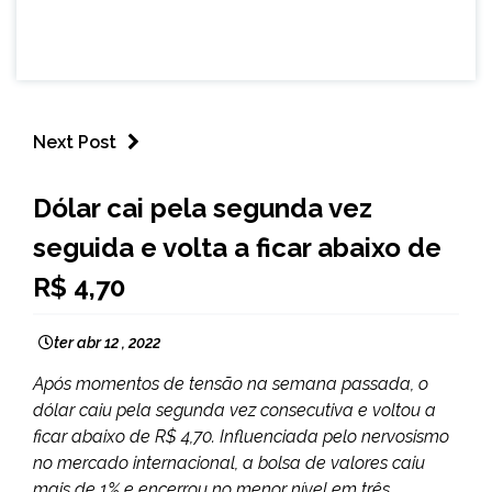
Next Post
BRASIL
Dólar cai pela segunda vez
NOTÍCIAS
seguida e volta a ficar abaixo de
R$ 4,70
ter abr 12 , 2022
Após momentos de tensão na semana passada, o
dólar caiu pela segunda vez consecutiva e voltou a
ficar abaixo de R$ 4,70. Influenciada pelo nervosismo
no mercado internacional, a bolsa de valores caiu
mais de 1% e encerrou no menor nível em três