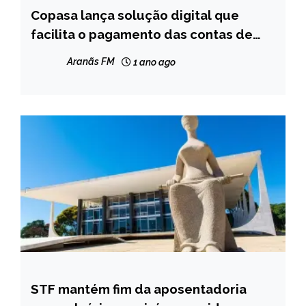
Copasa lança solução digital que
CAPELINHA
facilita o pagamento das contas de
MINAS
água
GERAIS
Aranãs FM
1 ano ago
NOTÍCIAS
STF mantém fim da aposentadoria
BRASIL