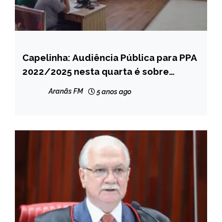
Capelinha: Audiência Pública para PPA
CAPELINHA
2022/2025 nesta quarta é sobre
NOTÍCIAS
educação
Aranãs FM
5 anos ago