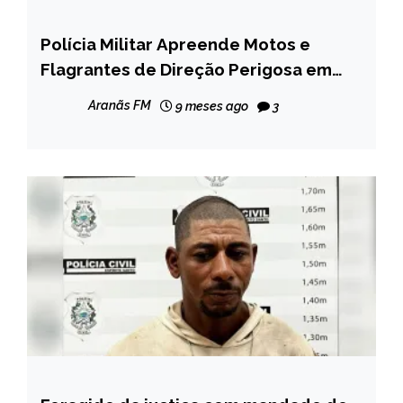
Polícia Militar Apreende Motos e
MINAS
GERAIS
Flagrantes de Direção Perigosa em
Água Boa
NOTÍCIAS
Aranãs FM
9 meses ago
3