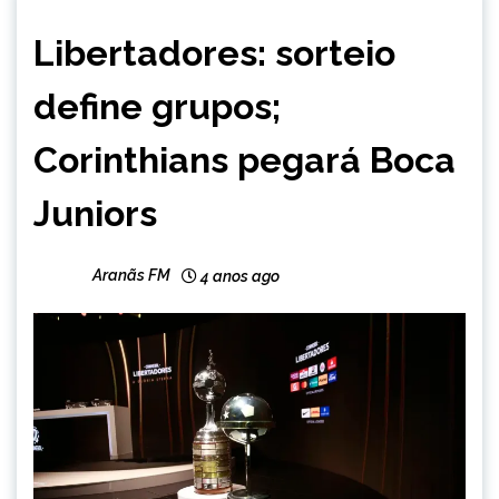
ESPORTES
Libertadores: sorteio
NOTÍCIAS
define grupos;
Corinthians pegará Boca
Juniors
Aranãs FM
4 anos ago