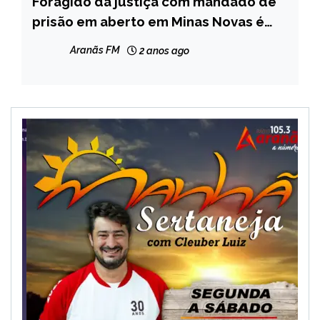
Foragido da justiça com mandado de
MINAS
GERAIS
prisão em aberto em Minas Novas é
preso no Espírito Santo
NOTÍCIAS
Aranãs FM
2 anos ago