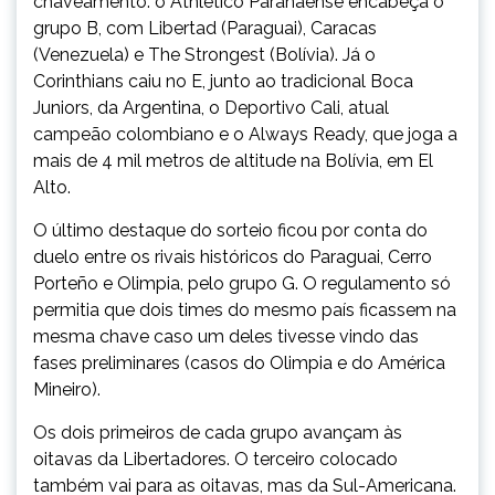
chaveamento: o Athletico Paranaense encabeça o
grupo B, com Libertad (Paraguai), Caracas
(Venezuela) e The Strongest (Bolívia). Já o
Corinthians caiu no E, junto ao tradicional Boca
Juniors, da Argentina, o Deportivo Cali, atual
campeão colombiano e o Always Ready, que joga a
mais de 4 mil metros de altitude na Bolívia, em El
Alto.
O último destaque do sorteio ficou por conta do
duelo entre os rivais históricos do Paraguai, Cerro
Porteño e Olimpia, pelo grupo G. O regulamento só
permitia que dois times do mesmo país ficassem na
mesma chave caso um deles tivesse vindo das
fases preliminares (casos do Olimpia e do América
Mineiro).
Os dois primeiros de cada grupo avançam às
oitavas da Libertadores. O terceiro colocado
também vai para as oitavas, mas da Sul-Americana.