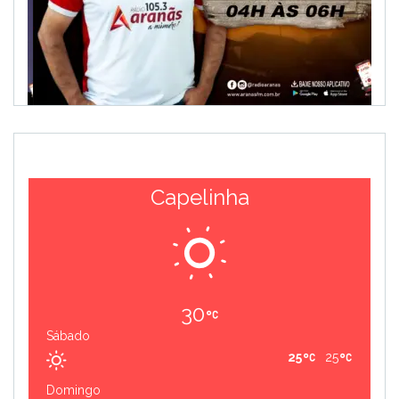
Capelinha
30
Sábado
25
25
Domingo