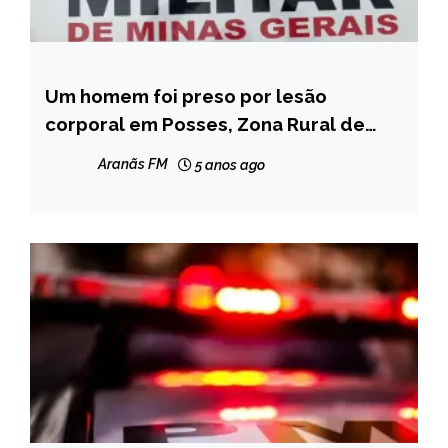
Um homem foi preso por lesão
CAPELINHA
corporal em Posses, Zona Rural de
MINAS
Leme do Prado
GERAIS
Aranãs FM
5 anos ago
NOTÍCIAS