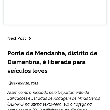
Next Post
CAPELINHA
Ponte de Mendanha, distrito de
MINAS
Diamantina, é liberada para
GERAIS
NOTÍCIAS
veículos leves
sex mar 25 , 2022
Assim como anunciado pelo Departamento de
Edificações e Estradas de Rodagem de Minas Gerais
(DER-MG) na última sexta-feira (18), o trafego na