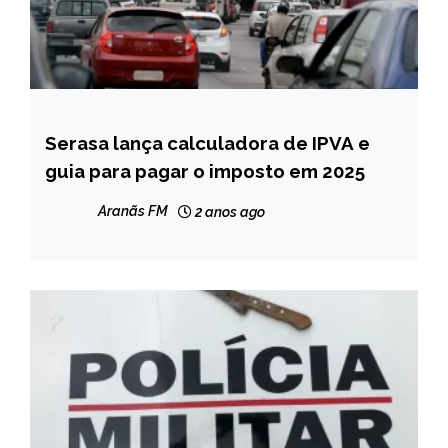
Serasa lança calculadora de IPVA e
MINAS
GERAIS
guia para pagar o imposto em 2025
NOTÍCIAS
Aranãs FM
2 anos ago