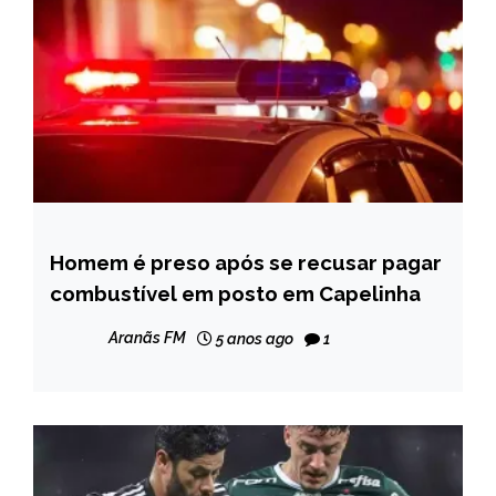
Homem é preso após se recusar pagar
CAPELINHA
combustível em posto em Capelinha
NOTÍCIAS
Aranãs FM
5 anos ago
1