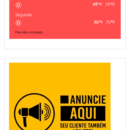
26
26
Segunda
25
25
Previsão completa