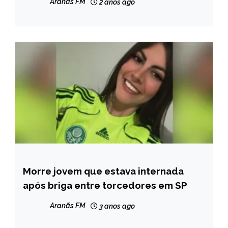
Aranãs FM
2 anos ago
Morre jovem que estava internada
BRASIL
após briga entre torcedores em SP
NOTÍCIAS
Aranãs FM
3 anos ago