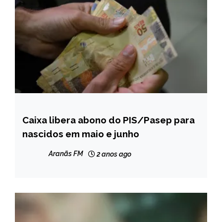
Caixa libera abono do PIS/Pasep para
BRASIL
nascidos em maio e junho
NOTÍCIAS
Aranãs FM
2 anos ago