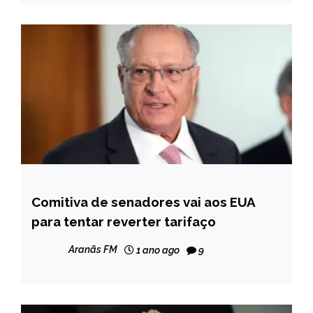
Comitiva de senadores vai aos EUA
INTERNACIONAL
para tentar reverter tarifaço
NOTÍCIAS
Aranãs FM
1 ano ago
9