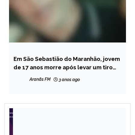
Em São Sebastião do Maranhão, jovem
MINAS
GERAIS
de 17 anos morre após levar um tiro
aparentemente acidental
NOTÍCIAS
Aranãs FM
3 anos ago