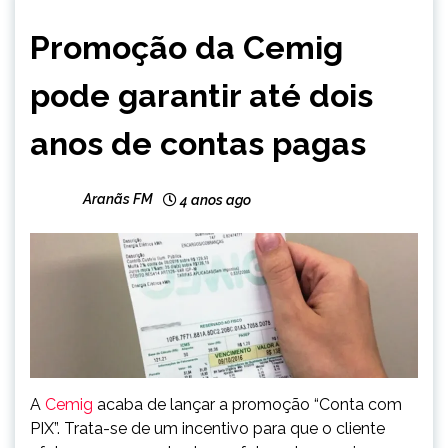
MINAS
Promoção da Cemig
GERAIS
NOTÍCIAS
pode garantir até dois
anos de contas pagas
Aranãs FM
4 anos ago
A
Cemig
acaba de lançar a promoção “Conta com
PIX”. Trata-se de um incentivo para que o cliente