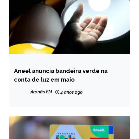
Aneel anuncia bandeira verde na
BRASIL
conta de luz em maio
NOTÍCIAS
Aranãs FM
4 anos ago