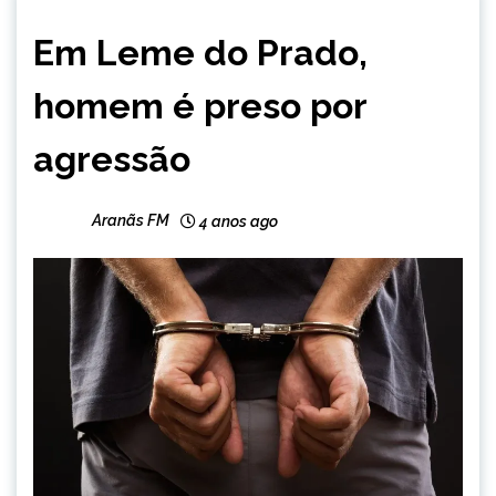
CAPELINHA
Em Leme do Prado,
MINAS
GERAIS
homem é preso por
NOTÍCIAS
agressão
Aranãs FM
4 anos ago