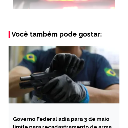
Você também pode gostar:
Governo Federal adia para 3 de maio
BRASIL
limite para recadastramento de armas