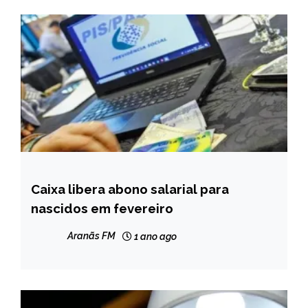
Caixa libera abono salarial para
BRASIL
nascidos em fevereiro
NOTÍCIAS
Aranãs FM
1 ano ago