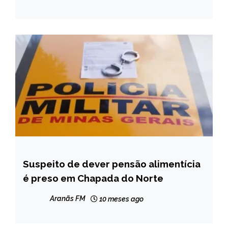
Suspeito de dever pensão alimentícia
CAPELINHA
é preso em Chapada do Norte
MINAS
GERAIS
Aranãs FM
10 meses ago
NOTÍCIAS