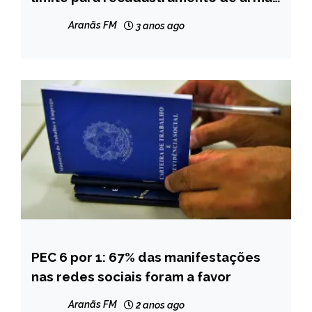
NOTÍCIAS
de fogo
Aranãs FM
3 anos ago
PEC 6 por 1: 67% das manifestações
BRASIL
nas redes sociais foram a favor
NOTÍCIAS
Aranãs FM
2 anos ago