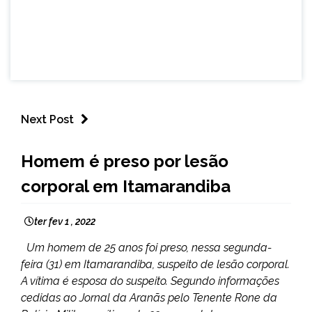
Next Post
CAPELINHA
Homem é preso por lesão
MINAS
corporal em Itamarandiba
GERAIS
NOTÍCIAS
ter fev 1 , 2022
Um homem de 25 anos foi preso, nessa segunda-
feira (31) em Itamarandiba, suspeito de lesão corporal.
A vítima é esposa do suspeito. Segundo informações
cedidas ao Jornal da Aranãs pelo Tenente Rone da