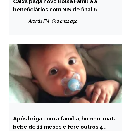
Caixa paga novo Bolsa Família a
BRASIL
beneficiários com NIS de final 6
NOTÍCIAS
Aranãs FM
2 anos ago
Após briga com a família, homem mata
MINAS
GERAIS
bebê de 11 meses e fere outros 4