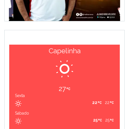
Capelinha
27
Sexta
22
22
Sábado
25
25