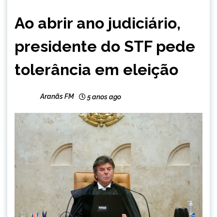
BRASIL
Ao abrir ano judiciário,
NOTÍCIAS
presidente do STF pede
tolerância em eleição
Aranãs FM
5 anos ago