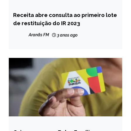
Receita abre consulta ao primeiro lote
BRASIL
de restituição do IR 2023
CAPELINHA
MINAS
Aranãs FM
3 anos ago
GERAIS
NOTÍCIAS