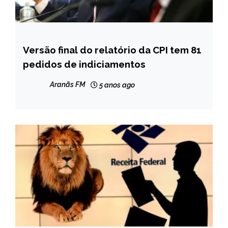
Versão final do relatório da CPI tem 81
BRASIL
pedidos de indiciamentos
NOTÍCIAS
Aranãs FM
5 anos ago