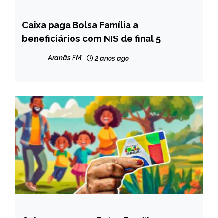
Caixa paga Bolsa Família a
BRASIL
beneficiários com NIS de final 5
NOTÍCIAS
Aranãs FM
2 anos ago