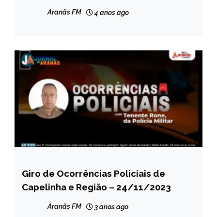
Aranãs FM
4 anos ago
Giro de Ocorrências Policiais de
CAPELINHA
Capelinha e Região – 24/11/2023
MINAS
GERAIS
Aranãs FM
3 anos ago