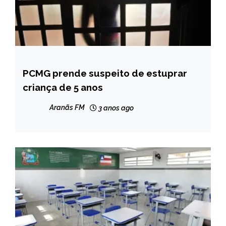
PCMG prende suspeito de estuprar
MINAS
GERAIS
criança de 5 anos
NOTÍCIAS
Aranãs FM
3 anos ago