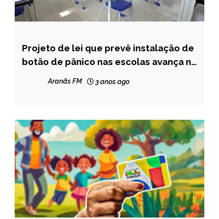
Projeto de lei que prevê instalação de
MINAS
GERAIS
botão de pânico nas escolas avança na
ALMG
NOTÍCIAS
Aranãs FM
3 anos ago