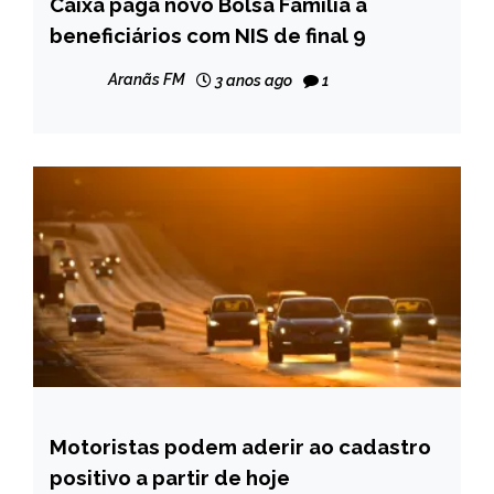
Caixa paga novo Bolsa Família a
BRASIL
beneficiários com NIS de final 9
CAPELINHA
MINAS
Aranãs FM
3 anos ago
1
GERAIS
NOTÍCIAS
Motoristas podem aderir ao cadastro
BRASIL
positivo a partir de hoje
NOTÍCIAS