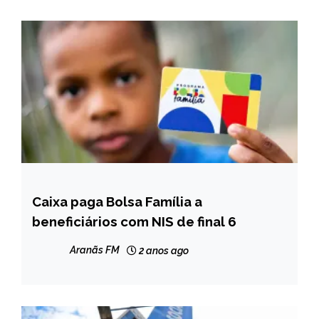
Caixa paga Bolsa Família a
BRASIL
beneficiários com NIS de final 6
NOTÍCIAS
Aranãs FM
2 anos ago