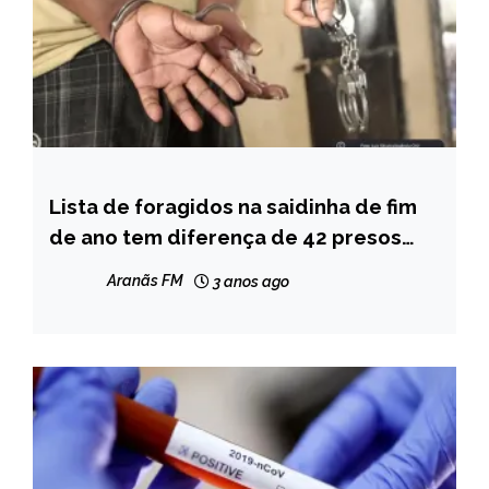
Lista de foragidos na saidinha de fim
MINAS
GERAIS
de ano tem diferença de 42 presos
entre PM e secretaria
NOTÍCIAS
Aranãs FM
3 anos ago