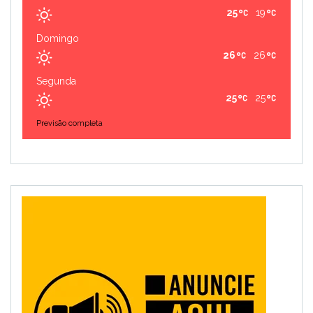
25
19
Domingo
26
26
Segunda
25
25
Previsão completa