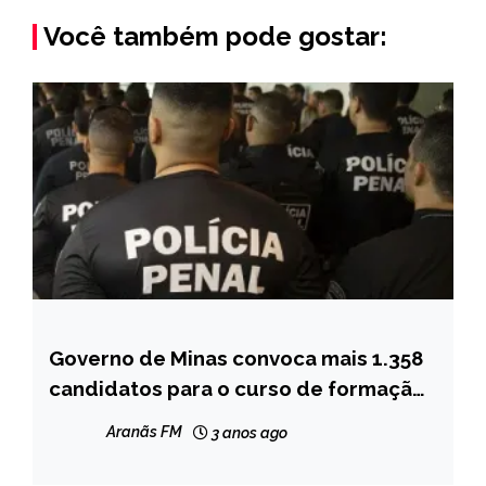
Você também pode gostar:
Governo de Minas convoca mais 1.358
CAPELINHA
candidatos para o curso de formação
MINAS
do concurso da Polícia Penal de Minas
GERAIS
Aranãs FM
3 anos ago
Gerais
NOTÍCIAS