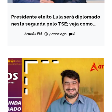
Presidente eleito Lula será diplomado
BRASIL
nesta segunda pelo TSE; veja como
NOTÍCIAS
será o evento
Aranãs FM
4 anos ago
8