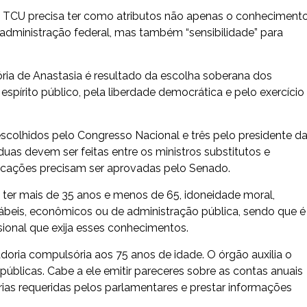
o TCU precisa ter como atributos não apenas o conheciment
à administração federal, mas também “sensibilidade” para
ória de Anastasia é resultado da escolha soberana dos
pírito público, pela liberdade democrática e pelo exercício
scolhidos pelo Congresso Nacional e três pelo presidente d
duas devem ser feitas entre os ministros substitutos e
dicações precisam ser aprovadas pelo Senado.
 ter mais de 35 anos e menos de 65, idoneidade moral,
tábeis, econômicos ou de administração pública, sendo que é
sional que exija esses conhecimentos.
oria compulsória aos 75 anos de idade. O órgão auxilia o
públicas. Cabe a ele emitir pareceres sobre as contas anuais
orias requeridas pelos parlamentares e prestar informações