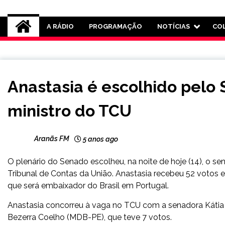
Rádio Aranãs 105.3
A RÁDIO
PROGRAMAÇÃO
NOTÍCIAS
CO
BRASIL
Anastasia é escolhido pelo
NOTÍCIAS
ministro do TCU
Aranãs FM
5 anos ago
O plenário do Senado escolheu, na noite de hoje (14), o s
Tribunal de Contas da União. Anastasia recebeu 52 votos e
que será embaixador do Brasil em Portugal.
Anastasia concorreu à vaga no TCU com a senadora Kátia 
Bezerra Coelho (MDB-PE), que teve 7 votos.