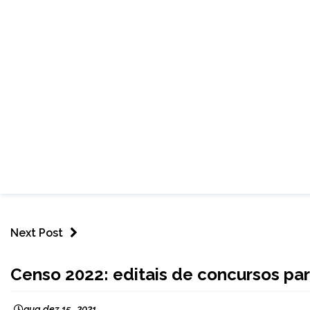
Next Post
BRASIL
Censo 2022: editais de concursos par
NOTÍCIAS
qua dez 15 , 2021