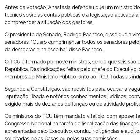
Antes da votação, Anastasia defendeu que um ministro d
técnico sobre as contas públicas e a legislação aplicada 
compreender a situação dos gestores.
O presidente do Senado, Rodrigo Pacheco, disse que a vit
senadores. “Quero cumprimentar todos os senadores pelo es
da democracia na escolha”, disse Pacheco.
O TCU é formado por nove ministros, sendo que seis são e
República. Das indicações feitas pelo chefe do Executivo, 
membros do Ministério Público junto ao TCU. Todas as in
Segundo a Constituição, são requisitos para ocupar a vaga
reputação ilibada e notórios conhecimentos jurídicos, con
exigido mais de dez anos de função ou de atividade profis
Os ministros do TCU têm mandato vitalício, com aposentad
Congresso Nacional na tarefa de fiscalização das finanças 
apresentadas pelo Executivo, conduzir diligências e audit
solicitadas pelas Casas ou pelas suas comissões.