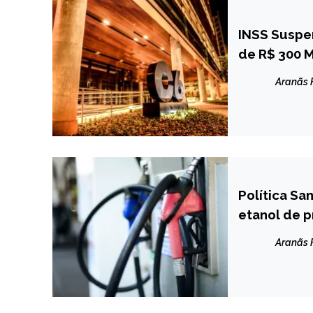
INSS Suspe
BRASIL
de R$ 300 M
NOTÍCIAS
Aranãs
Política Sa
BRASIL
etanol de 
NOTÍCIAS
Aranãs