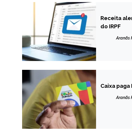
Receita ale
BRASIL
do IRPF
NOTÍCIAS
Aranãs
Caixa paga 
BRASIL
NOTÍCIAS
Aranãs