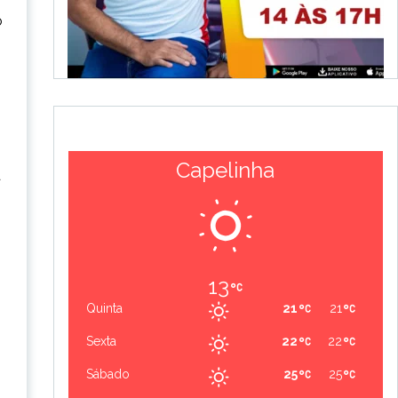
o
Capelinha
a
13
Quinta
21
21
Sexta
22
22
Sábado
25
25