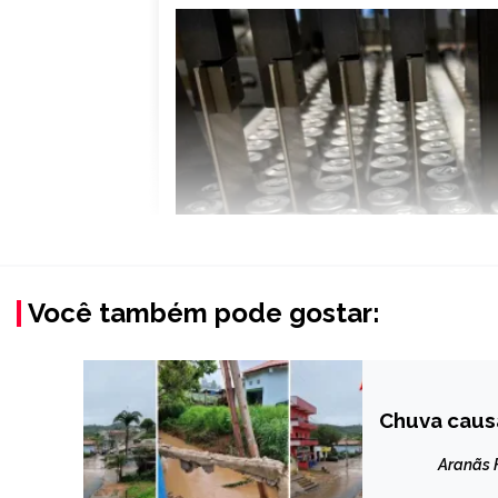
Você também pode gostar:
Chuva caus
CAPELINHA
MINAS
Aranãs
GERAIS