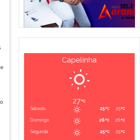
s
Capelinha
ge
27
 o
Sábado
25
25
Domingo
26
26
Segunda
25
25