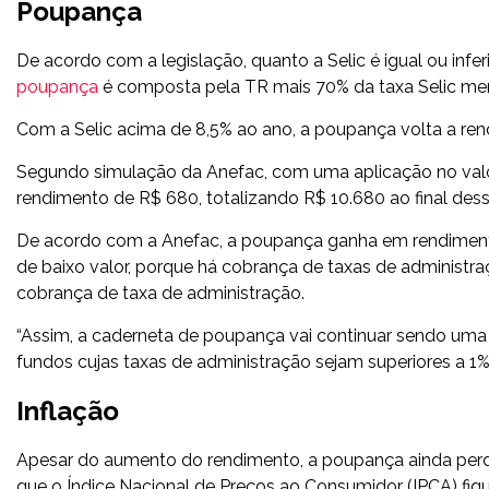
Poupança
De acordo com a legislação, quanto a Selic é igual ou infe
poupança
é composta pela TR mais 70% da taxa Selic men
Com a Selic acima de 8,5% ao ano, a poupança volta a ren
Segundo simulação da Anefac, com uma aplicação no valor
rendimento de R$ 680, totalizando R$ 10.680 ao final dess
De acordo com a Anefac, a poupança ganha em rendimentos
de baixo valor, porque há cobrança de taxas de administr
cobrança de taxa de administração.
“Assim, a caderneta de poupança vai continuar sendo uma
fundos cujas taxas de administração sejam superiores a 1% 
Inflação
Apesar do aumento do rendimento, a poupança ainda perde 
que o Índice Nacional de Preços ao Consumidor (IPCA) fiq