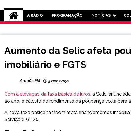
Rádio Aranãs 105.3
A RÁDIO
PROGRAMAÇÃO
NOTÍCIAS
CO
BRASIL
Aumento da Selic afeta pou
NOTÍCIAS
imobiliário e FGTS
Aranãs FM
5 anos ago
Com a elevação da taxa básica de juros
, a Selic, anunciad
ao ano, o cálculo do rendimento da poupança volta para a 
A nova taxa básica também afeta financiamentos imobiliá
Serviço (FGTS).