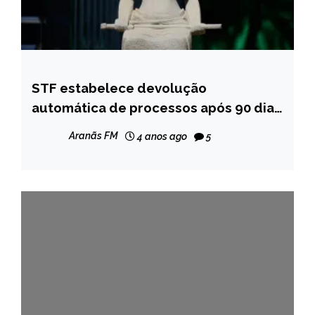
STF estabelece devolução
BRASIL
automática de processos após 90 dias
NOTÍCIAS
de vista
Aranãs FM
4 anos ago
5