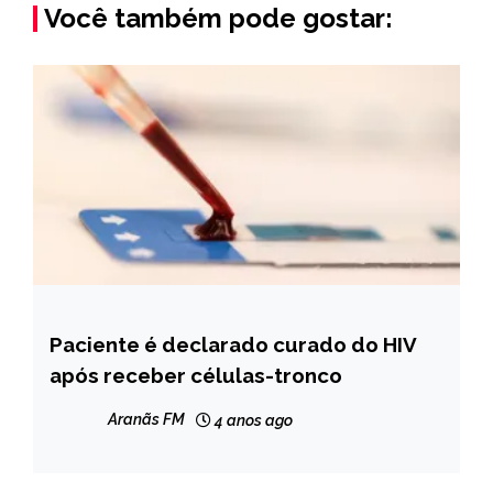
Você também pode gostar:
Paciente é declarado curado do HIV
INTERNACIONAL
após receber células-tronco
NOTÍCIAS
Aranãs FM
4 anos ago