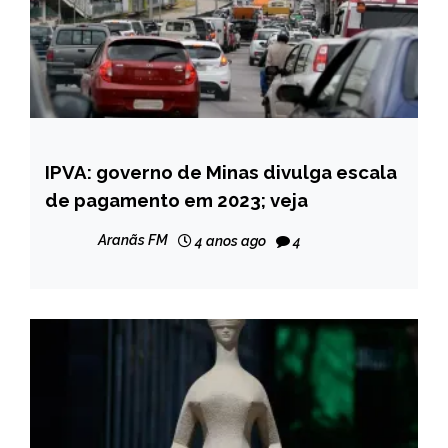
IPVA: governo de Minas divulga escala
MINAS
GERAIS
de pagamento em 2023; veja
NOTÍCIAS
Aranãs FM
4 anos ago
4