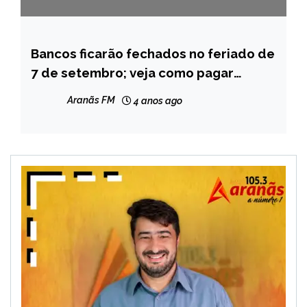
Bancos ficarão fechados no feriado de
BRASIL
7 de setembro; veja como pagar
NOTÍCIAS
contas
Aranãs FM
4 anos ago