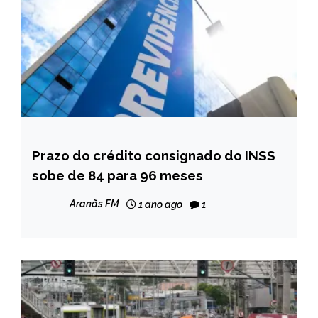
Prazo do crédito consignado do INSS
BRASIL
sobe de 84 para 96 meses
NOTÍCIAS
Aranãs FM
1 ano ago
1