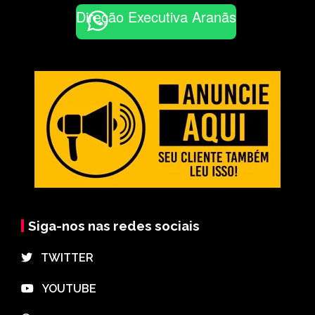
Direção Executiva Aranãs
Siga-nos nas redes sociais
⠀TWITTER
⠀YOUTUBE