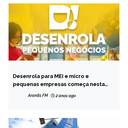
Desenrola para MEI e micro e
BRASIL
pequenas empresas começa nesta
NOTÍCIAS
segunda
Aranãs FM
2 anos ago