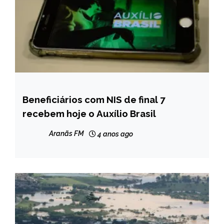
Beneficiários com NIS de final 7
BRASIL
recebem hoje o Auxílio Brasil
NOTÍCIAS
Aranãs FM
4 anos ago