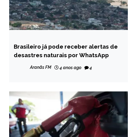
Brasileiro já pode receber alertas de
BRASIL
desastres naturais por WhatsApp
NOTÍCIAS
Aranãs FM
4 anos ago
4