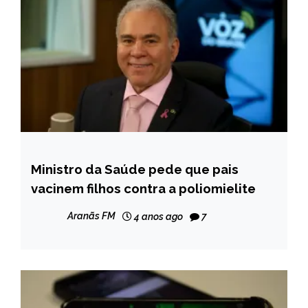
Ministro da Saúde pede que pais
BRASIL
vacinem filhos contra a poliomielite
NOTÍCIAS
Aranãs FM
4 anos ago
7