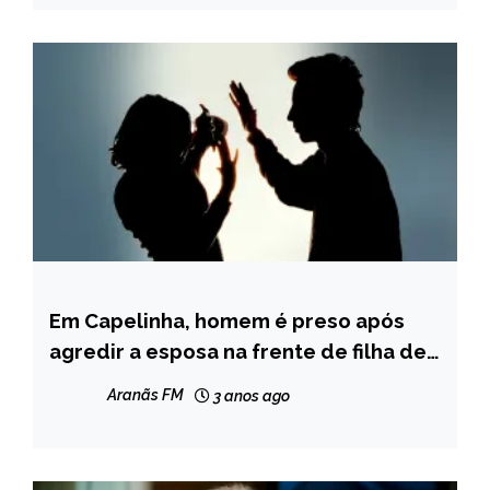
Em Capelinha, homem é preso após
CAPELINHA
agredir a esposa na frente de filha de
NOTÍCIAS
2 anos
Aranãs FM
3 anos ago