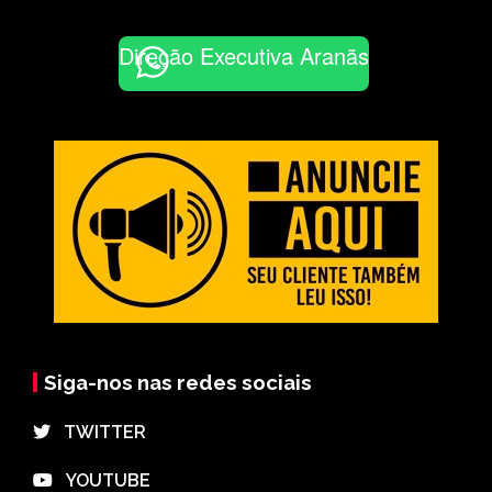
Direção Executiva Aranãs
Siga-nos nas redes sociais
⠀TWITTER
⠀YOUTUBE