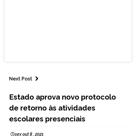
Next Post
MINAS
Estado aprova novo protocolo
GERAIS
de retorno às atividades
NOTÍCIAS
escolares presenciais
sex out 8 , 2021