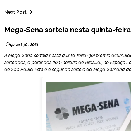
Next Post
BRASIL
Mega-Sena sorteia nesta quinta-feira
NOTÍCIAS
qui set 30 , 2021
A Mega-Sena sorteia nesta quinta-feira (30) prêmio acumula
sorteadas, a partir das 20h (horário de Brasília), no Espaço 
de São Paulo. Este é o segundo sorteio da Mega-Semana da 