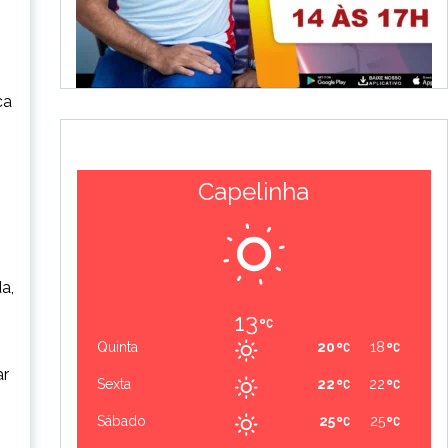
ca
Capelinha
a,
13
Quinta
20
18
ar
Sexta
22
22
Sábado
25
25