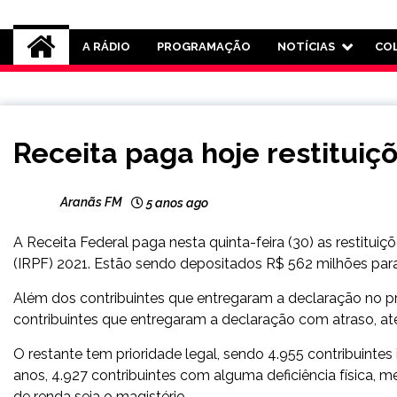
Rádio Aranãs 105.3
A RÁDIO
PROGRAMAÇÃO
NOTÍCIAS
CO
BRASIL
Receita paga hoje restituiçõ
NOTÍCIAS
Aranãs FM
5 anos ago
A Receita Federal paga nesta quinta-feira (30) as restitui
(IRPF) 2021. Estão sendo depositados R$ 562 milhões para
Além dos contribuintes que entregaram a declaração no pra
contribuintes que entregaram a declaração com atraso, até
O restante tem prioridade legal, sendo 4.955 contribuintes
anos, 4.927 contribuintes com alguma deficiência física, me
de renda seja o magistério.