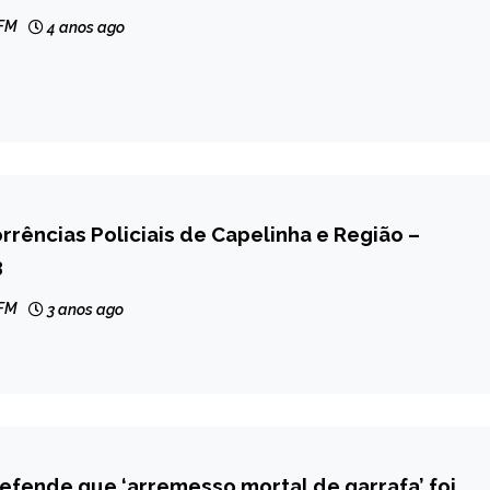
 FM
4 anos ago
rrências Policiais de Capelinha e Região –
3
 FM
3 anos ago
fende que ‘arremesso mortal de garrafa’ foi