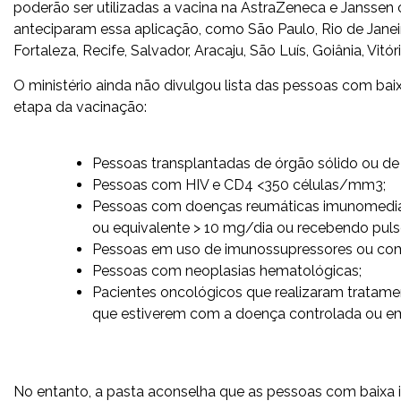
poderão ser utilizadas a vacina na AstraZeneca e Janssen c
anteciparam essa aplicação, como São Paulo, Rio de Janeiro,
Fortaleza, Recife, Salvador, Aracaju, São Luís, Goiânia, Vi
O ministério ainda não divulgou lista das pessoas com baix
etapa da vacinação:
Pessoas transplantadas de órgão sólido ou d
Pessoas com HIV e CD4 <350 células/mm3;
Pessoas com doenças reumáticas imunomediad
ou equivalente > 10 mg/dia ou recebendo puls
Pessoas em uso de imunossupressores ou com 
Pessoas com neoplasias hematológicas;
Pacientes oncológicos que realizaram tratamen
que estiverem com a doença controlada ou e
No entanto, a pasta aconselha que as pessoas com baixa