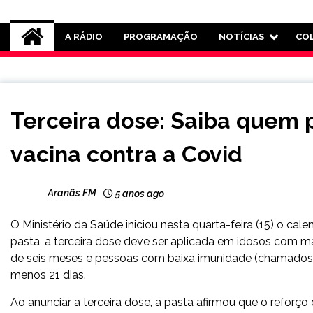
Rádio Aranãs 105.3
A RÁDIO
PROGRAMAÇÃO
NOTÍCIAS
CO
BRASIL
Terceira dose: Saiba quem 
NOTÍCIAS
vacina contra a Covid
Aranãs FM
5 anos ago
O Ministério da Saúde iniciou nesta quarta-feira (15) o cal
pasta, a terceira dose deve ser aplicada em idosos com 
de seis meses e pessoas com baixa imunidade (chamados
menos 21 dias.
Ao anunciar a terceira dose, a pasta afirmou que o reforço