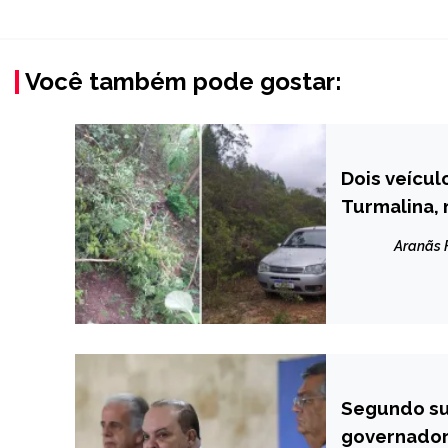
Você também pode gostar:
Dois veícu
CAPELINHA
Turmalina, 
MINAS
GERAIS
Aranãs
NOTÍCIAS
Segundo su
BRASIL
governado
NOTÍCIAS