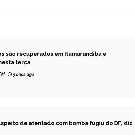
los são recuperados em Itamarandiba e
nesta terça
 FM
5 anos ago
speito de atentado com bomba fugiu do DF, diz
r