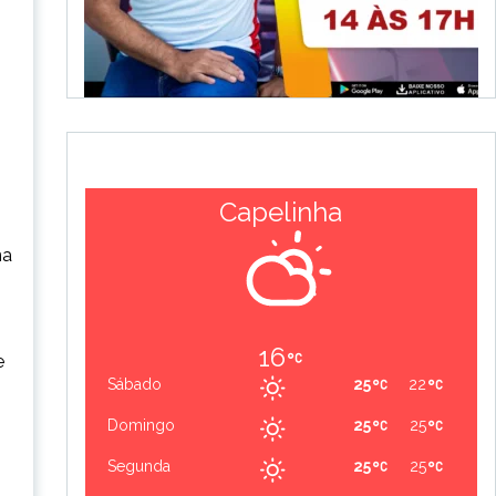
Capelinha
na
16
e
Sábado
25
22
Domingo
25
25
Segunda
25
25