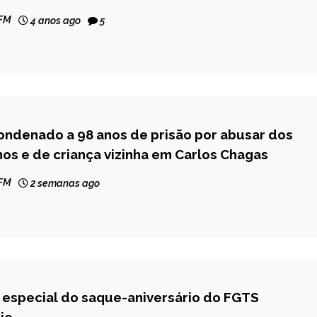
 FM
4 anos ago
5
ndenado a 98 anos de prisão por abusar dos
lhos e de criança vizinha em Carlos Chagas
 FM
2 semanas ago
especial do saque-aniversário do FGTS