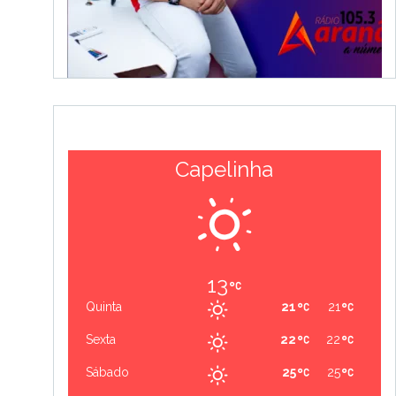
Capelinha
13
Quinta
21
21
Sexta
22
22
Sábado
25
25