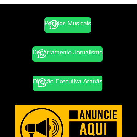
Pedidos Musicais
Departamento Jornalismo
Direção Executiva Aranãs