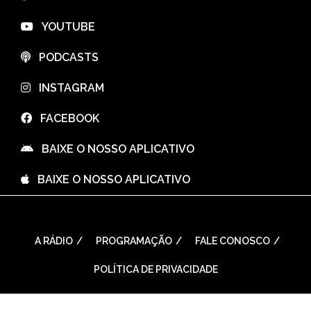
⠀YOUTUBE
⠀PODCASTS
⠀INSTAGRAM
⠀FACEBOOK
⠀BAIXE O NOSSO APLICATIVO
⠀BAIXE O NOSSO APLICATIVO
A RÁDIO
PROGRAMAÇÃO
FALE CONOSCO
POLÍTICA DE PRIVACIDADE
WordPress Theme: Seek by
ThemeInWP