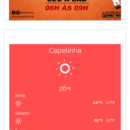
Capelinha
26
Sexta
22
22
Sábado
25
25