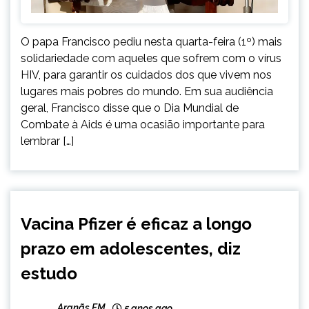
O papa Francisco pediu nesta quarta-feira (1º) mais
solidariedade com aqueles que sofrem com o vírus
HIV, para garantir os cuidados dos que vivem nos
lugares mais pobres do mundo. Em sua audiência
geral, Francisco disse que o Dia Mundial de
Combate à Aids é uma ocasião importante para
lembrar […]
INTERNACIONAL
Vacina Pfizer é eficaz a longo
NOTÍCIAS
prazo em adolescentes, diz
estudo
Aranãs FM
5 anos ago