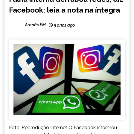
INTERNACIONAL
Facebook; leia a nota na íntegra
NOTÍCIAS
Aranãs FM
5 anos ago
Foto: Reprodução Internet O Facebook informou