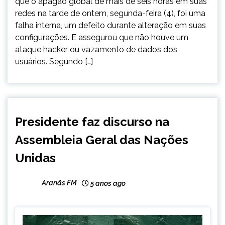
que o apagão global de mais de seis horas em suas
redes na tarde de ontem, segunda-feira (4), foi uma
falha interna, um defeito durante alteração em suas
configurações. E assegurou que não houve um
ataque hacker ou vazamento de dados dos
usuários. Segundo […]
BRASIL
Presidente faz discurso na
INTERNACIONAL
Assembleia Geral das Nações
NOTÍCIAS
Unidas
Aranãs FM
5 anos ago