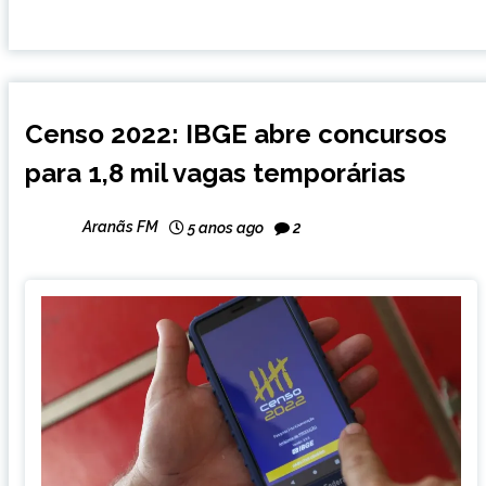
BRASIL
Censo 2022: IBGE abre concursos
NOTÍCIAS
para 1,8 mil vagas temporárias
Aranãs FM
5 anos ago
2