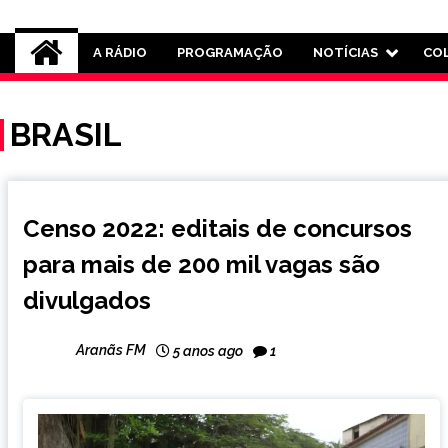
Rádio Aranãs 105.3
A RÁDIO
PROGRAMAÇÃO
NOTÍCIAS
CO
BRASIL
BRASIL
Censo 2022: editais de concursos
NOTÍCIAS
para mais de 200 mil vagas são
divulgados
Aranãs FM
5 anos ago
1