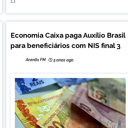
[…]
BRASIL
Economia Caixa paga Auxílio Brasil
NOTÍCIAS
para beneficiários com NIS final 3
Aranãs FM
5 anos ago