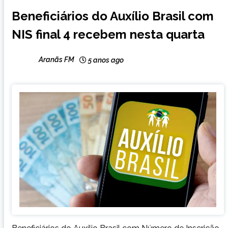
BRASIL
Beneficiários do Auxílio Brasil com
NOTÍCIAS
NIS final 4 recebem nesta quarta
Aranãs FM
5 anos ago