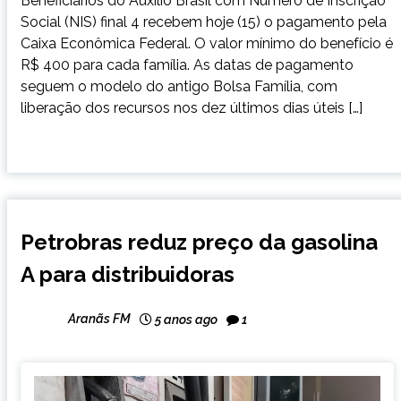
Beneficiários do Auxílio Brasil com Número de Inscrição
Social (NIS) final 4 recebem hoje (15) o pagamento pela
Caixa Econômica Federal. O valor mínimo do benefício é
R$ 400 para cada família. As datas de pagamento
seguem o modelo do antigo Bolsa Família, com
liberação dos recursos nos dez últimos dias úteis […]
BRASIL
Petrobras reduz preço da gasolina
NOTÍCIAS
A para distribuidoras
Aranãs FM
5 anos ago
1