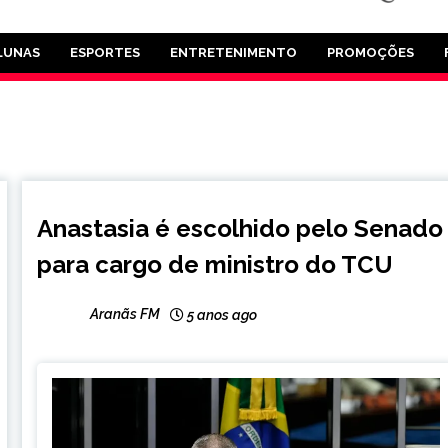
LUNAS
ESPORTES
ENTRETENIMENTO
PROMOÇÕES
BRASIL
Anastasia é escolhido pelo Senado
NOTÍCIAS
para cargo de ministro do TCU
Aranãs FM
5 anos ago