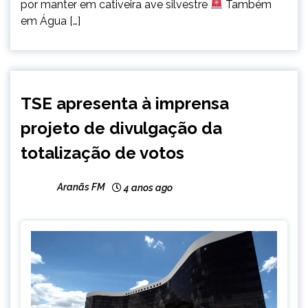
por manter em cativeira ave silvestre
Também
em Água […]
BRASIL
TSE apresenta à imprensa
NOTÍCIAS
projeto de divulgação da
totalização de votos
Aranãs FM
4 anos ago