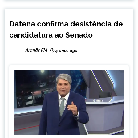
BRASIL
Datena confirma desistência de
ENTRETENIMENTO
candidatura ao Senado
Aranãs FM
4 anos ago