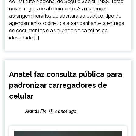
do Instituto Nacional do Seguro Social (INSS) terão
novas regras de atendimento. As mudanças
abrangem horários de abertura ao público, tipo de
agendamento, o direito a acompanhante, a entrega
de documentos e a validade de carteiras de
identidade […]
BRASIL
Anatel faz consulta pública para
NOTÍCIAS
padronizar carregadores de
celular
Aranãs FM
4 anos ago