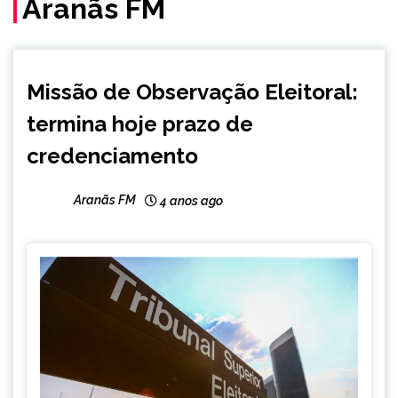
Aranãs FM
BRASIL
Missão de Observação Eleitoral:
NOTÍCIAS
termina hoje prazo de
credenciamento
Aranãs FM
4 anos ago