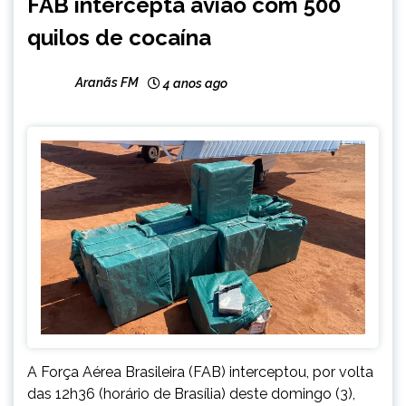
FAB intercepta avião com 500
NOTÍCIAS
quilos de cocaína
Aranãs FM
4 anos ago
A Força Aérea Brasileira (FAB) interceptou, por volta
das 12h36 (horário de Brasília) deste domingo (3),