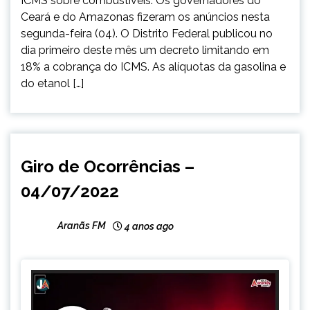
ICMS sobre combustíveis. Os governadores do
Ceará e do Amazonas fizeram os anúncios nesta
segunda-feira (04). O Distrito Federal publicou no
dia primeiro deste mês um decreto limitando em
18% a cobrança do ICMS. As alíquotas da gasolina e
do etanol […]
CAPELINHA
Giro de Ocorrências –
NOTÍCIAS
04/07/2022
Aranãs FM
4 anos ago